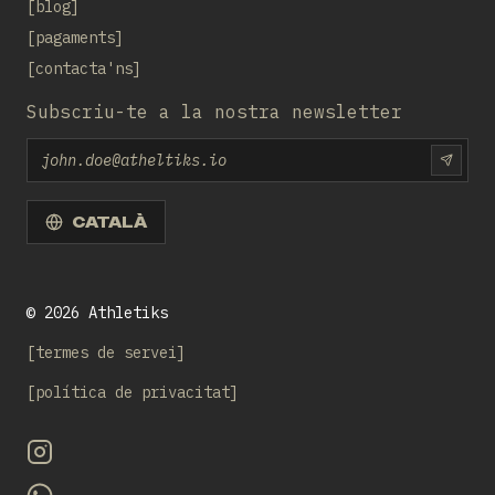
blog
pagaments
contacta'ns
Subscriu-te a la nostra newsletter
Email
SUBS
CATALÀ
©
2026
Athletiks
termes de servei
política de privacitat