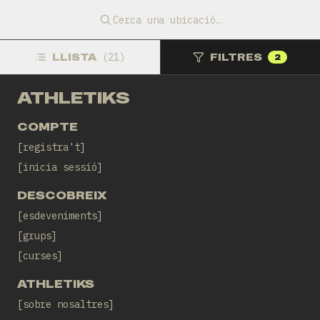
24 de març 2024, 9:00 CET
Les escales del Pavelló de Fontajau
Cerca una ubicació…
Sisterhood Running Club
LLISTA
(
21
)
FILTRES
2
ATHLETIKS
COMPTE
registra't
inicia sessió
DESCOBREIX
esdeveniments
grups
curses
ATHLETIKS
sobre nosaltres