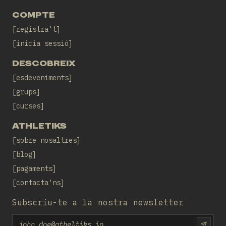
COMPTE
registra't
inicia sessió
DESCOBREIX
esdeveniments
grups
curses
ATHLETIKS
sobre nosaltres
blog
pagaments
contacta'ns
Subscriu-te a la nostra newsletter
Email