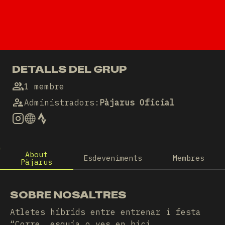
DETALLS DEL GRUP
1 membre
Administradors
:
Pàjarus Oficial
About
Esdeveniments
Membres
Pàjarus
SOBRE NOSALTRES
Atletes híbrids entre entrenar i festa
“Corre, esquia o ves en bici,