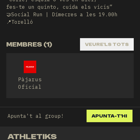
fes-te un quinto, cuida els vicis”
🤝Social Run | Dimecres a les 19.00h
📍Torelló
MEMBRES (1)
VEURE'LS TOTS
Pàjarus
Oficial
Apunta't al group!
APUNTA-T'HI
ATHLETIKS