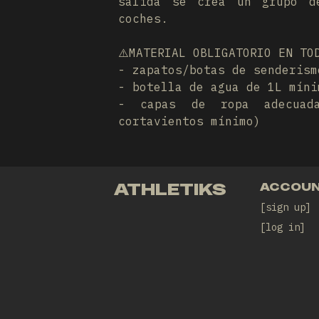
salida se crea un grupo d
coches.
⚠️MATERIAL OBLIGATORIO EN TO
- zapatos/botas de senderism
- botella de agua de 1L míni
- capas de ropa adecuad
cortavientos mínimo)
ATHLETIKS
ACCOU
sign up
log in