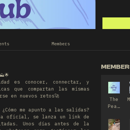
ents
Members
MEMBERS
⛰️🌟
idad es conocer, connectar, y
icas que compartan las mismas
rse en nuevos retos🚀
The
Peak
 ¿Cómo me apunto a las salidas?
Club
da oficial, se lanza un link de
itadas. Unos días antes de la