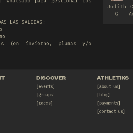
e whatsapp para gestionar los
Judith
G
A
DAS LAS SALIDAS:
o
mo
as (en invierno, plumas y/o
NT
DISCOVER
ATHLETIKS
events
about us
groups
blog
races
payments
contact us