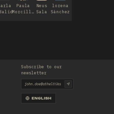
Carla
Paula
Neus
lorena
dalid
Morcillo
Sala
Sánchez
i Soler
Subscribe to our
newsletter
Email
SUBSCRIU-TE-HI
ENGLISH