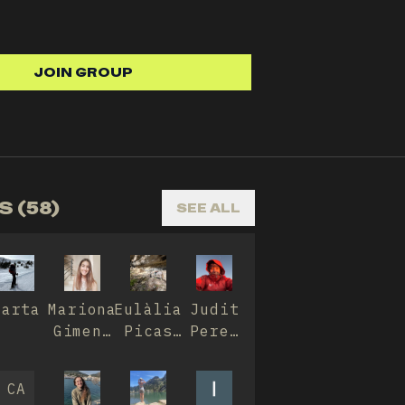
JOIN GROUP
 (58)
SEE ALL
Marta
Mariona
Eulàlia
Judit
Gimeno
Picas
Perea
León
Fajula
Lava
CA