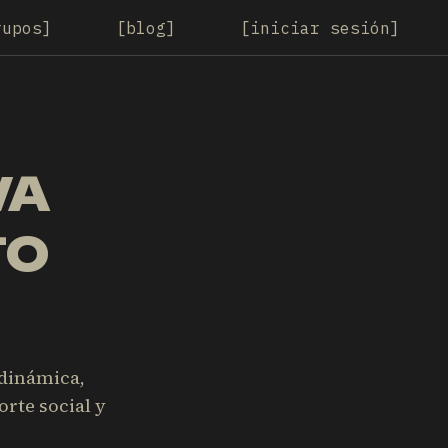
rupos
blog
iniciar sesión
VA
TO
 dinámica,
orte social y