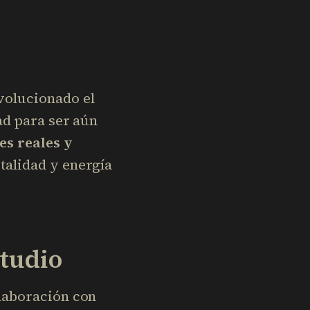
volucionado el
ad para ser aún
es reales y
italidad y energía
Studio
olaboración con