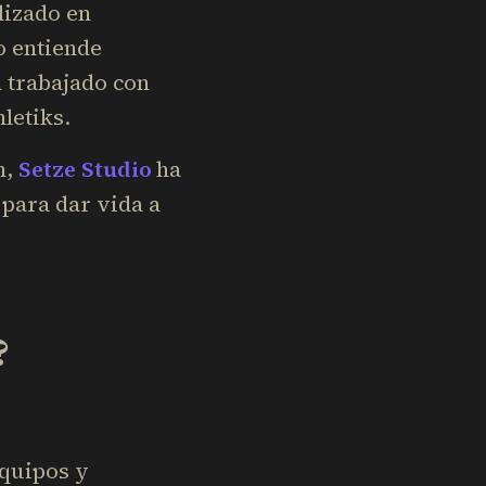
lizado en
o entiende
a trabajado con
letiks.
n,
Setze Studio
ha
para dar vida a
?
equipos y