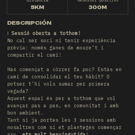
distancia
Desnivel positivo
5KM
300M
DESCRIPCIÓN
ℹ️
Sessió oberta a tothom!
No cal ser soci ni tenir experiència
prèvia: només ganes de moure’t i
compartir el camí!
Has començat a córrer fa poc? Estàs en
camí de consolidar el teu hàbit? O
potser t’hi vols sumar per primera
vegada?
Aquest espai és per a tothom que vol
avançar pas a pas, en comunitat i amb
bon ambient.
Tant si ja portes les 3 sessions amb
nosaltres com si et planteges començar
ara,
ets molt benvingut/da
!