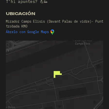
T’hi apuntes? 💪👟
UBICACIÓN
Mirador Camps Elisis (Davant Palau de vidre)- Punt
trobada KM0
Ábrelo con Google Maps