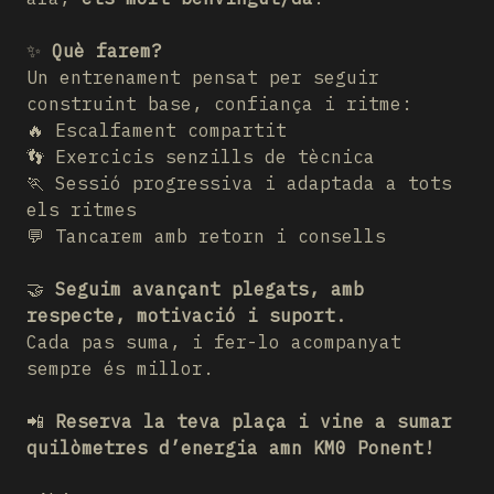
✨
Què farem?
Un entrenament pensat per seguir
construint base, confiança i ritme:
🔥 Escalfament compartit
👣 Exercicis senzills de tècnica
🏃 Sessió progressiva i adaptada a tots
els ritmes
💬 Tancarem amb retorn i consells
🤝
Seguim avançant plegats, amb
respecte, motivació i suport.
Cada pas suma, i fer-lo acompanyat
sempre és millor.
📲
Reserva la teva plaça i vine a sumar
quilòmetres d’energia amn KM0 Ponent!