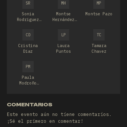
SR
MH
MP
Sonia
Montse
Montse Pazo
Rodriguez
Hernández
Magri
prunera
CD
LP
TC
Cristina
Laura
Tamara
Diaz
Puntos
Chavez
PM
Paula
Modroño
Cabo
COMENTARIOS
Este evento aún no tiene comentarios.
¡Sé el primero en comentar!