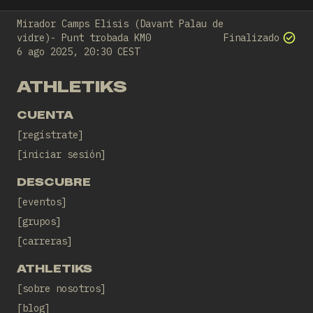
Mirador Camps Elisis (Davant Palau de
vidre)- Punt trobada KM0
Finalizado
6 ago 2025, 20:30 CEST
ATHLETIKS
CUENTA
regístrate
iniciar sesión
DESCUBRE
eventos
grupos
carreras
ATHLETIKS
sobre nosotros
blog