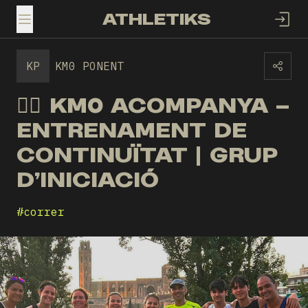
ATHLETIKS
TOGGLE MENU
KP
KM0 PONENT
🏃‍♀️ KM0 ACOMPANYA –
ENTRENAMENT DE
CONTINUÏTAT | GRUP
D’INICIACIÓ
#
correr