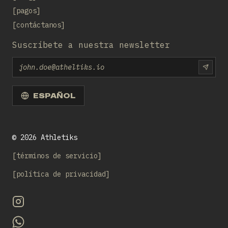
pagos
contáctanos
Suscríbete a nuestra newsletter
Email
SUBS
ESPAÑOL
©
2026
Athletiks
términos de servicio
política de privacidad