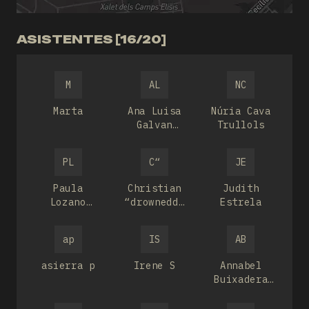
ASISTENTES [16/20]
M
AL
NC
Marta
Ana Luisa
Núria Cava
Galvan
Trullols
Arredondo
PL
C“
JE
Paula
Christian
Judith
Lozano
“drownedd”
Estrela
Milara
López
ap
IS
AB
asierra p
Irene S
Annabel
Buixadera
Mor