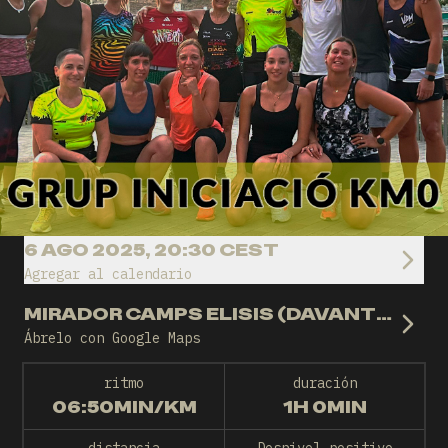
6 AGO 2025, 20:30 CEST
Agregar al calendario
MIRADOR CAMPS ELISIS (DAVANT PALAU DE VIDRE)- PUNT TROBADA KM0
Ábrelo con Google Maps
ritmo
duración
06:50MIN/KM
1H 0MIN