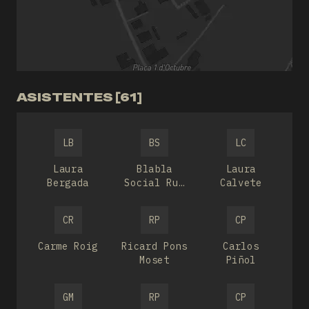
ASISTENTES [61]
LB
BS
LC
Laura
Blabla
Laura
Bergada
Social Run
Calvete
Club
CR
RP
CP
Carme Roig
Ricard Pons
Carlos
Moset
Piñol
GM
RP
CP