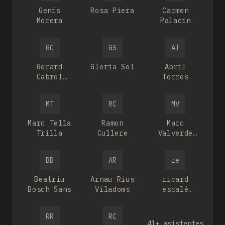
Genís
Rosa Piera
Carmen
Morera
Palacin
GC
GS
AT
Gerard
Gloria Sol
Abril
Cabrol
Torres
Teixidó
MT
RC
MV
Marc Tella
Ramon
Marc
Trilla
Cullere
Valverde
Viladegut
BB
AR
re
Beatriu
Arnau Rius
ricard
Bosch Sans
Viladoms
escalé
farrera
RR
RC
41+ asistentes