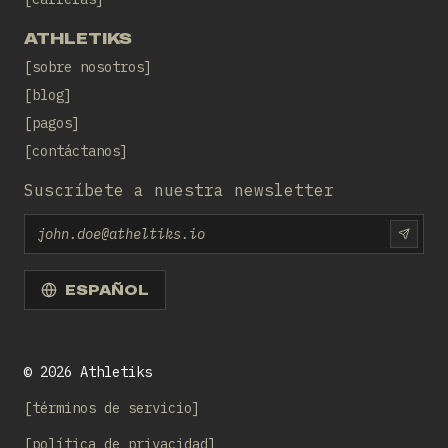
ATHLETIKS
sobre nosotros
blog
pagos
contáctanos
Suscríbete a nuestra newsletter
Email
SUBS
ESPAÑOL
©
2026
Athletiks
términos de servicio
política de privacidad