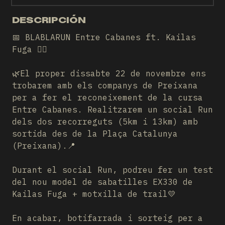
DESCRIPCIÓN
📅 BLABLARUN Entre Cabanes ft. Kailas
Fuga 🏃‍♀️
🌿El proper dissabte 22 de novembre ens
trobarem amb els companys de Preixana
per a fer el reconeixement de la cursa
Entre Cabanes. Realitzarem un social Run
dels dos recorreguts (5km i 13km) amb
sortida des de la Plaça Catalunya
(Preixana).📍
Durant el social Run, podreu fer un test
del nou model de sabatilles EX330 de
Kailas Fuga + motxilla de trail💛
En acabar, botifarrada i sorteig per a