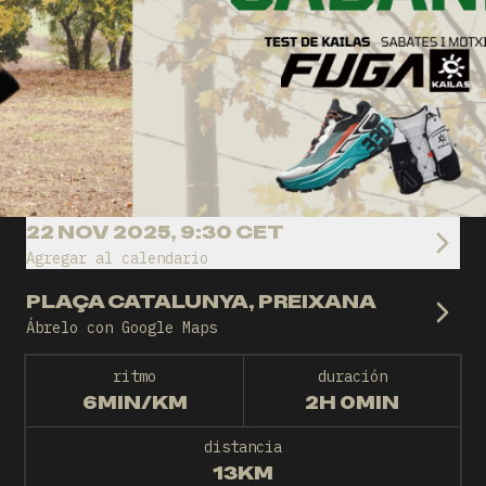
22 NOV 2025, 9:30 CET
Agregar al calendario
PLAÇA CATALUNYA, PREIXANA
Ábrelo con Google Maps
ritmo
duración
6MIN/KM
2H 0MIN
distancia
13KM