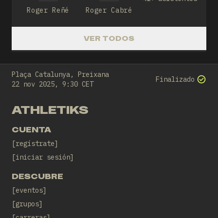
Roger Reñé
Roger Cabré
VER TODOS
Plaça Catalunya, Preixana
Finalizado
22 nov 2025, 9:30 CET
ATHLETIKS
CUENTA
regístrate
iniciar sesión
DESCUBRE
eventos
grupos
carreras