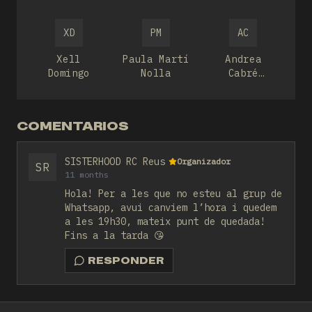
Martínez
XD
PM
AC
Xell
Paula Martí
Andrea
Domingo
Nolla
Cabré
Ramírez
COMENTARIOS
SISTERHOOD RC Reus
Organizador
SR
11 months
Hola! Per a les que no esteu al grup de
Whatsapp, avui canviem l’hora i quedem
a les 19h30, mateix punt de quedada!
Fins a la tarda 😘
RESPONDER