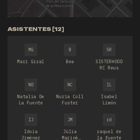
ASISTENTES [12]
MG
B
SR
Mari Giral
Bea
SISTERHOOD
RC Reus
ND
NC
IL
Natalia De
Nuria Coll
Isabel
La Fuente
Fuster
Limón
IJ
JM
rd
Idoia
Júlia
raquel de
Jiménez
Mariné
la fuente