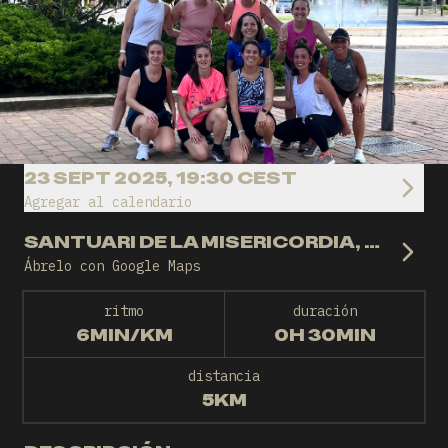
23 SEPT 2025, 19:30 CEST
Agregar al calendario
SANTUARI DE LA MISERICORDIA, REUS
Ábrelo con Google Maps
ritmo
duración
6MIN/KM
0H 30MIN
distancia
5KM