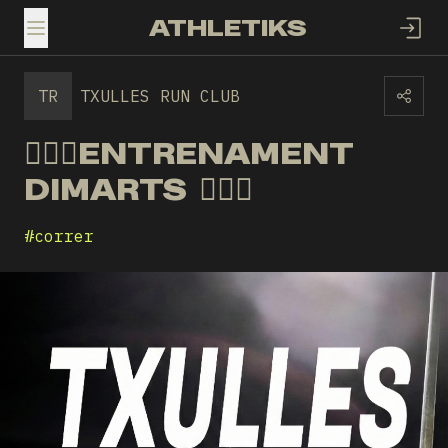
ATHLETIKS
TOGGLE MENU
TR
TXULLES RUN CLUB
🏃🏻‍♂️ENTRENAMENT
DIMARTS 🏃🏻‍♀️
#
correr