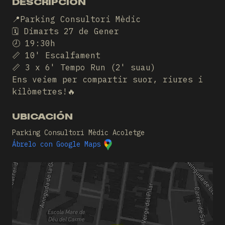
DESCRIPCIÓN
📍Parking Consultori Mèdic
🗓️ Dimarts 27 de Gener
🕗 19:30h
📏 10' Escalfament
📏 3 x 6' Tempo Run (2' suau)
Ens veiem per compartir suor, riures i
kilòmetres!🔥
UBICACIÓN
Parking Consultori Mèdic Acoletge
Ábrelo con Google Maps