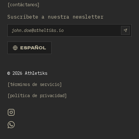
contáctanos
Suscríbete a nuestra newsletter
Email
SUBS
ESPAÑOL
©
2026
Athletiks
términos de servicio
política de privacidad