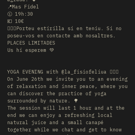
📍Mas Fidel
🕦 19h:30
💶 10€
🧘🏻‍♂️Porteu estirilla si en teniu. Si no
poseu-vos en contacte amb nosaltres.
PLACES LIMITADES
Us hi esperem 💚
YOGA EVENING with @la_fisiofeliua 🧘🏻‍♀️
On June 26th we invite you to an evening
of relaxation and inner peace, where you
can discover the practice of yoga
surrounded by nature. 🌳
The session will last 1 hour and at the
end we can enjoy a refreshing local
natural juice and a small canapé
together while we chat and get to know