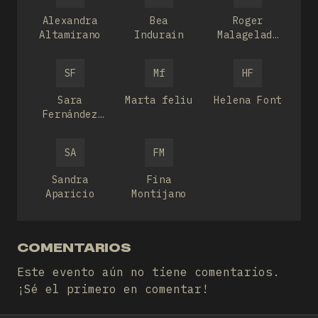
Alexandra
Bea
Roger
Altamirano
Indurain
Malagelada
Boix
SF
Mf
HF
Sara
Marta feliu
Helena Font
Fernández
León
SA
FM
Sandra
Fina
Aparicio
Montijano
COMENTARIOS
Este evento aún no tiene comentarios.
¡Sé el primero en comentar!