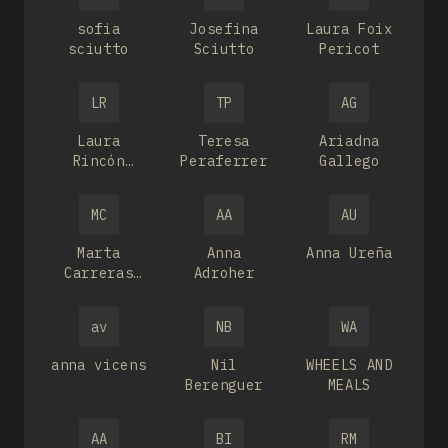
sofia
Josefina
Laura Foix
sciutto
Sciutto
Pericot
LR
TP
AG
Laura
Teresa
Ariadna
Rincón
Peraferrer
Gallego
Ramos
MC
AA
AU
Marta
Anna
Anna Ureña
Carreras
Adroher
Güell
av
NB
WA
anna vicens
Nil
WHEELS AND
Berenguer
MEALS
AA
BI
RM