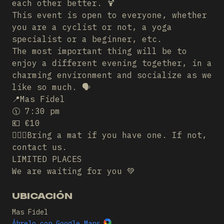
each other better. 🍹
This event is open to everyone, whether
you are a cyclist or not, a yoga
specialist or a beginner, etc.
The most important thing will be to
enjoy a different evening together, in a
charming environment and socialize as we
like so much. 🗣️
📍Mas Fidel
🕦 7:30 pm
💶 €10
🧘🏻‍♂️Bring a mat if you have one. If not,
contact us.
LIMITED PLACES
We are waiting for you 💚
UBICACIÓN
Mas Fidel
Ábrelo con Google Maps