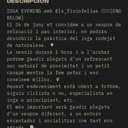
DESCRIPCIÓN
IOGA EVENING amb @la_fisiofeliua 🧘🏻‍♀️[ENG
BELOW]
El 26 de juny et convidem a un vespre de
relaxació i pau interior, on podràs
descobrir la pràctica del ioga rodejat
de naturalesa. 🌳
La sessió durarà 1 hora i a l’acabar
podrem gaudir plegats d’un refrescant
suc natural de proximitat i un petit
canapè mentre la fem petar i ens
coneixem millor. 🍹
Aquest esdeveniment està obert a tothom,
siguis ciclista o no, especialista en
ioga o principiant, etc.
El més important serà gaudir plegats
d’un vespre diferent, a un entorn
encantador i socialitzar com tant ens
agrada. 🗣️