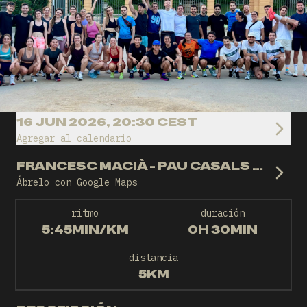
16 JUN 2026, 20:30 CEST
Agregar al calendario
FRANCESC MACIÀ - PAU CASALS (BARCELONA)
Ábrelo con Google Maps
ritmo
duración
5:45MIN/KM
0H 30MIN
distancia
5KM