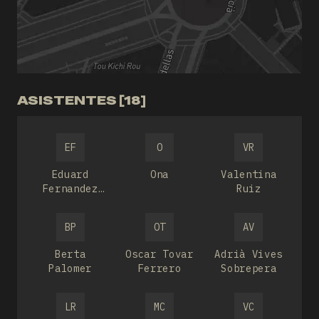
ASISTENTES [18]
EF
O
VR
Eduard
Ona
Valentina
Fernandez
Ruiz
Prim
BP
OT
AV
Berta
Oscar Tovar
Adrià Vives
Palomer
Ferrero
Sobrepera
LR
MC
VC