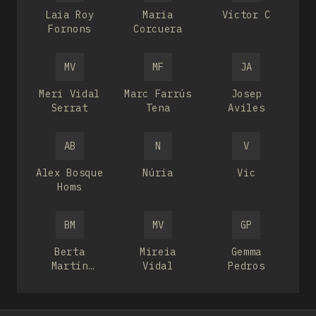
Laia Roy
Maria
Víctor C
Fornons
Corcuera
MV
MF
JA
Meri Vidal
Marc Farrús
Josep
Serrat
Tena
Aviles
AB
N
V
Alex Bosque
Núria
Vic
Homs
BM
MV
GP
Berta
Mireia
Gemma
Martín
Vidal
Pedros
López