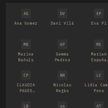
AG
DV
EP
Ana Gomez
Dani Vilà
Eva Pi
MB
GP
ME
Marina
Gemma
Marian
Bañuls
Pedros
Espuña
Navarr
CP
NR
LC
CLAUDIA
Nicolau
Lidia Ca
PAGES
Regàs
Pons
HUGUES
LB
ss
AT