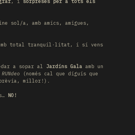
graf
, i
sorpreses per a tots els
ne sol/a, amb amics, amigues,
amb total tranquil·litat, i si vens
uedar a sopar al
Jardins Gala
amb un
l
RUNdeo
(només cal que diguis que
prèvia, millor!).
es…
NO!