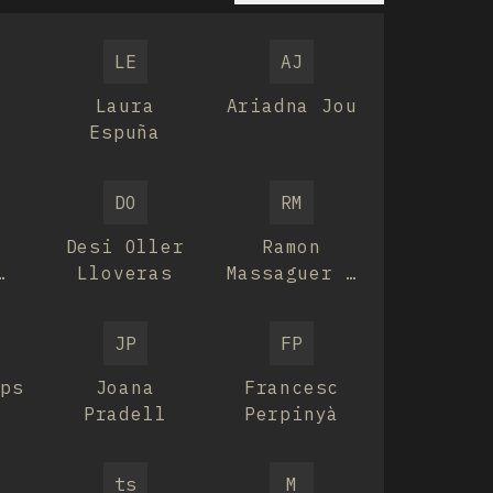
LE
AJ
Laura
Ariadna Jou
Espuña
DO
RM
Desi Oller
Ramon
Lloveras
Massaguer i
o
Vila
JP
FP
mps
Joana
Francesc
Pradell
Perpinyà
ts
M