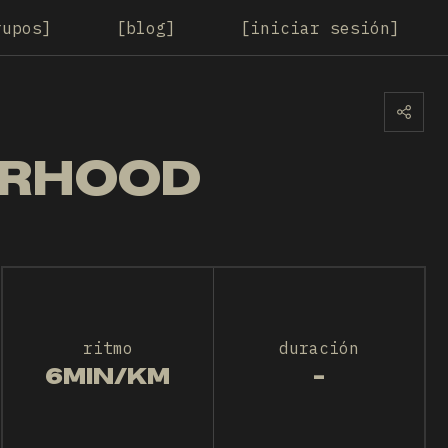
rupos
blog
iniciar sesión
TERHOOD
ritmo
duración
6MIN/KM
-