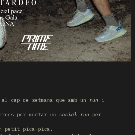
a al cap de setmana que amb un
run
i
orces per muntar un
social run
per
n petit pica-pica.