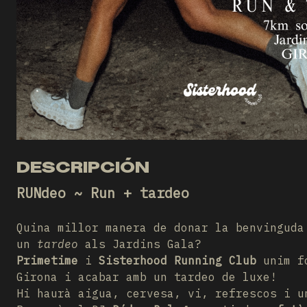
DESCRIPCIÓN
RUNdeo ~ Run + tardeo
Quina millor manera de donar la benvingud
un
tardeo
als Jardins Gala?
Primetime
i
Sisterhood Running Club
unim f
Girona i acabar amb un tardeo de luxe!
Hi haurà aigua, cervesa, vi, refrescos i u