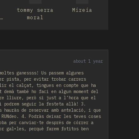
tommy serra
Mireia
o
moral
about 1 year
moltes ganessss! Us passem algunes
er pista, per evitar trobar carrers
lir el calçat, tingues en compte que ha
t demà també ho faci en algun moment del
re lliure, però si just a l’hora que el
i podrem seguir la festeta allà! 3.
s hauràs de reservar amb antelació, i que
 RUNdeo. 4. Podràs deixar les teves coses
oba per canviar-te després de córrer a
or gal•les, perquè farem fotitos ben