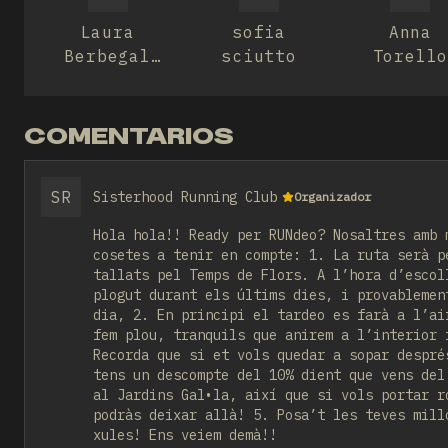
Laura
sofia
Anna
Berbegal
sciutto
Torell
Bolsas
Rius
COMENTARIOS
SR
Sisterhood Running Club
Organizador
Hola hola!! Ready per RUNdeo? Nosaltres amb 
cosetes a tenir en compte: 1. La ruta serà p
tallats pel Temps de Flors. A l’hora d’escol
plogut durant els últims dies, i provablemen
dia, 2. En principi el tardeo es farà a l’ai
fem plou, tranquils que anirem a l’interior 
Recorda que si et vols quedar a sopar despré
tens un descompte del 10% dient que vens del
al Jardins Gal•la, així que si vols portar r
podràs deixar allà! 5. Posa’t les teves mill
xules! Ens veiem demà!!