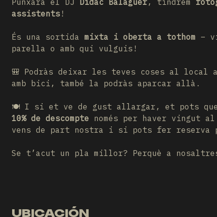
Punxarà el DJ
Dídac Balaguer
, tindrem
fotò
assistents
!
És una sortida
mixta i oberta a tothom
– vi
parella o amb qui vulguis!
🎒 Podràs deixar les teves coses al local 
amb bici, també la podràs aparcar allà.
🍽️ I si et ve de gust allargar, et pots q
10% de descompte
només per haver vingut a
vens de part nostra i si pots fer reserva 
Se t’acut un pla millor? Perquè a nosaltr
UBICACIÓN