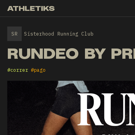
ATHLETIKS
SR
Sisterhood Running Club
RUNDEO BY PR
#
correr
#
pago