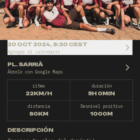
20 OCT 2024, 8:30 CEST
Agregar al calendario
PL. SARRIÀ
Ábrelo con Google Maps
ritmo
duración
22KM/H
5H 0MIN
distancia
Desnivel positivo
80KM
1000M
DESCRIPCIÓN