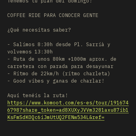
Tenemos tu plan del domingo!
COFFEE RIDE PARA CONOCER GENTE
¿Qué necesitas saber?
- Salimos 8:30h desde Pl. Sarrià y
volvemos 13:30h
- Ruta de unos 80km +1000m aprox. de
carretera con parada para desayunar
- Ritmo de 22km/h (ritmo charleta)
- Good vibes y ganas de charlar!
Aquí tenéis la ruta!
https://www.komoot.com/es-es/tour/191674
6798?share_token=ad8XUXyJVVm3281axu87ib1
KsFmSdKOQc6iJmUtUQ2FENw534L&ref=