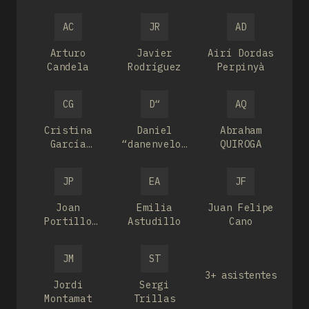
AC
JR
AD
Arturo
Javier
Airí Dordas
Candela
Rodríguez
Perpinyà
CG
D“
AQ
Cristina
Daniel
Abraham
García
“danenvelo”
QUIROGA
Hombravella
Román
Carreras
JP
EA
JF
Joan
Emilia
Juan Felipe
Portillo
Astudillo
Cano
Silvestre
JM
ST
3+ asistentes
Jordi
Sergi
Montamat
Trillas