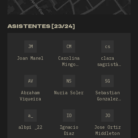
ASISTENTES [23/24]
JM
CM
cs
Joan Manel
Carolina
clara
Mingo
sagristà
Castell
esteba
AV
NS
SG
Abraham
Nuria Soler
Sebastian
Viqueira
Gonzalez
Nallar
a_
ID
JO
albpi _22
Ignacio
Jose Ortiz
Diaz
Middleton