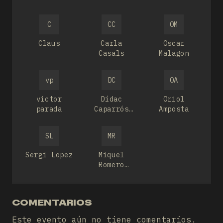
Fernandez
C
CC
OM
Claus
Carla
Oscar
Casals
Malagon
vp
DC
OA
victor
Dídac
Oriol
parada
Caparrós
Amposta
Dalmau
SL
MR
Sergi Lopez
Miquel
Romero
Salas
COMENTARIOS
Este evento aún no tiene comentarios.