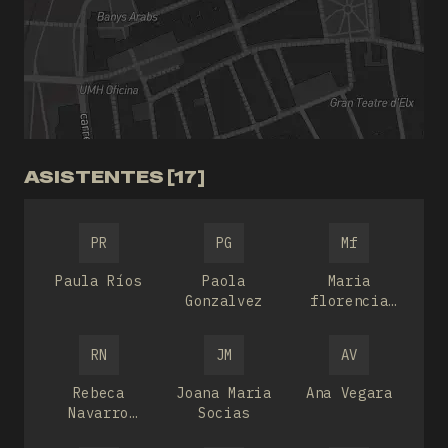
ASISTENTES [17]
PR
PG
Mf
Paula Ríos
Paola
Maria
Gonzalvez
florencia
Cadena
RN
JM
AV
Rebeca
Joana Maria
Ana Vegara
Navarro
Socias
ALVAREZ