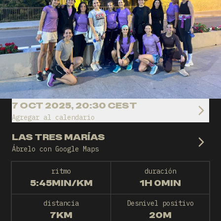
7 OCT 2025, 20:30 CEST
Agregar al calendario
LAS TRES MARÍAS
Ábrelo con Google Maps
ritmo
duración
5:45MIN/KM
1H 0MIN
distancia
Desnivel positivo
7KM
20M