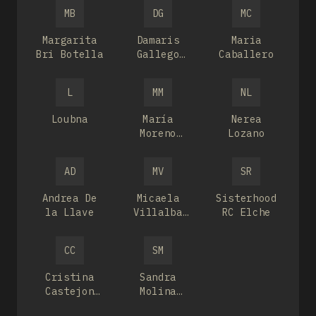
MB
DG
MC
Margarita
Damaris
Maria
Bri Botella
Gallego
Caballero
Abad
L
MM
NL
Loubna
María
Nerea
Moreno
Lozano
Espinosa
AD
MV
SR
Andrea De
Micaela
Sisterhood
la Llave
Villalba
RC Elche
Cañete
CC
SM
Cristina
Sandra
Castejon
Molina
molina
Martínez