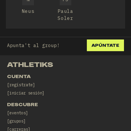
Neus
Paula
Soler
Apunta't al group!
APÚNTATE
ATHLETIKS
CUENTA
regístrate
iniciar sesión
DESCUBRE
eventos
grupos
carreras