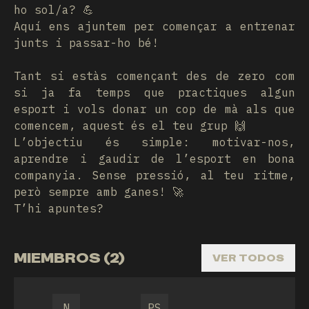
ho sol/a? 💪
Aquí ens ajuntem per començar a entrenar
junts i passar-ho bé!
Tant si estàs començant des de zero com
si ja fa temps que practiques algun
esport i vols donar un cop de mà als que
comencem, aquest és el teu grup 🙌
L’objectiu és simple: motivar-nos,
aprendre i gaudir de l’esport en bona
companyia. Sense pressió, al teu ritme,
però sempre amb ganes! 🚀
T’hi apuntes?
MIEMBROS (2)
VER TODOS
N
PS