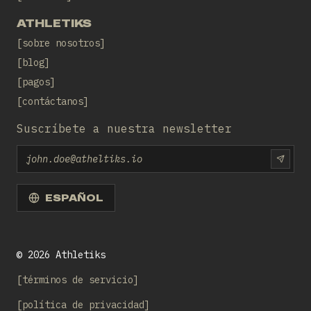
ATHLETIKS
sobre nosotros
blog
pagos
contáctanos
Suscríbete a nuestra newsletter
Email
SUBS
ESPAÑOL
©
2026
Athletiks
términos de servicio
política de privacidad