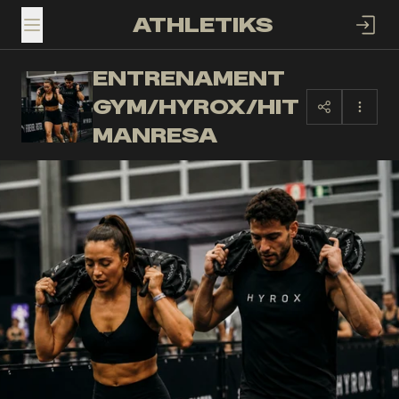
ATHLETIKS
TOGGLE MENU
ENTRENAMENT
EG
GYM/HYROX/HIT
MANRESA