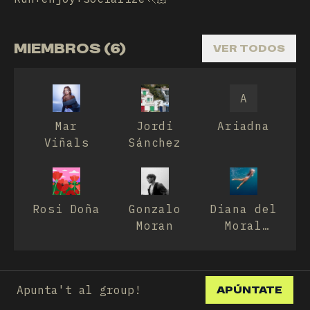
MIEMBROS (6)
VER TODOS
A
Mar
Jordi
Ariadna
Viñals
Sánchez
Rosi Doña
Gonzalo
Diana del
Moran
Moral
Sors
Apunta't al group!
APÚNTATE