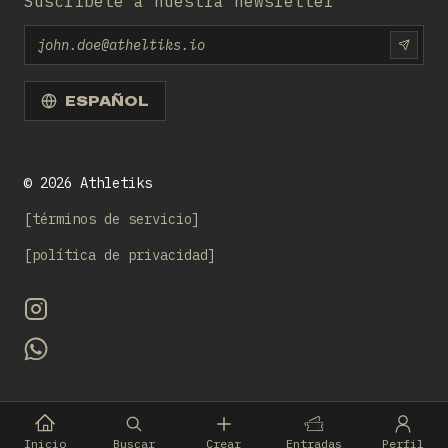
Suscríbete a nuestra newsletter
Email
SUBS
ESPAÑOL
©
2026
Athletiks
términos de servicio
política de privacidad
Inicio
Buscar
Crear
Entradas
Perfil