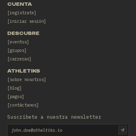
CUENTA
regístrate
iniciar sesión
DESCUBRE
eventos
grupos
carreras
ATHLETIKS
sobre nosotros
blog
pagos
contáctanos
Suscríbete a nuestra newsletter
Email
SUBS