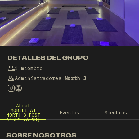
DETALLES DEL GRUPO
1 miembro
Administradores
:
North 3
About
MOBILITAT
Eventos
Miembros
NORTH 3 POST
6'5KM (6:NH)
SOBRE NOSOTROS