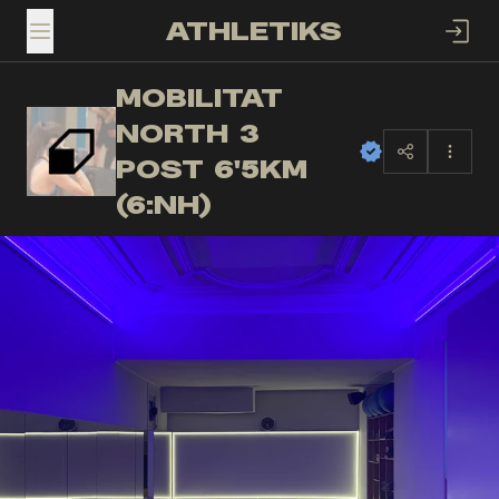
ATHLETIKS
TOGGLE MENU
MOBILITAT
NORTH 3
MN
POST 6'5KM
(6:NH)