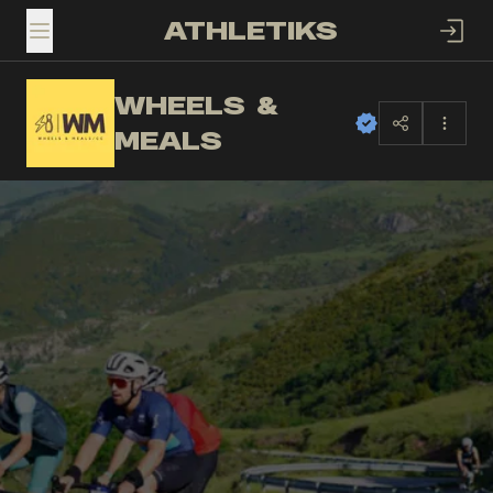
ATHLETIKS
TOGGLE MENU
WHEELS &
W&
MEALS