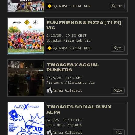
SQUADRA SOCIAL RUN
137
RUN FRIENDS & PIZZA [T1 E1]
VIC
2/10/25, 19:30 CEST
Squadra Pizza Lab Vic
SQUADRA SOCIAL RUN
21
TWOACES X SOCIAL
RUNNERS
23/3/25, 9:30 CET
Pistes d'Atletisme, Vic
Arnau Gilabert
16
TWOACES SOCIAL RUN X
ALPA
6/3/25, 20:00 CET
Parc dels Estudis
Arnau Gilabert
1