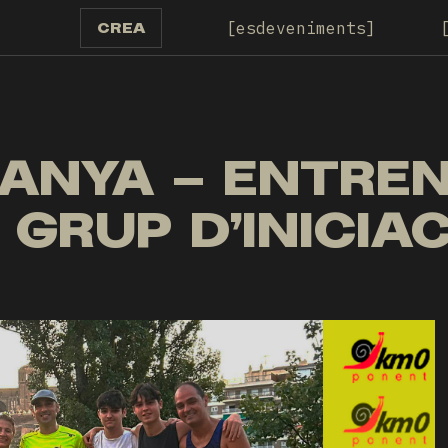
esdeveniments
CREA
OMPANYA – ENTR
 GRUP D’INICIA