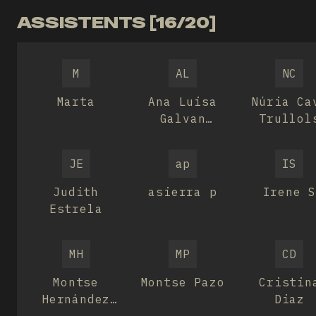
ASSISTENTS [16/20]
M
AL
NC
Marta
Ana Luisa
Núria Ca
Galvan
Trullol
Arredondo
JE
ap
IS
Judith
asierra p
Irene 
Estrela
MH
MP
CD
Montse
Montse Pazo
Cristin
Hernández
Diaz