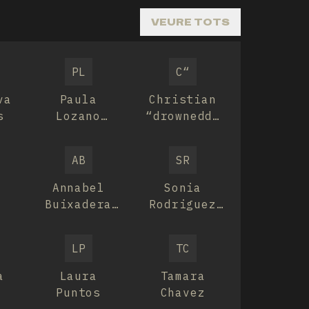
VEURE TOTS
PL
C“
va
Paula
Christian
s
Lozano
“drownedd”
Milara
López
AB
SR
S
Annabel
Sonia
Buixadera
Rodriguez
Mor
Magri
LP
TC
a
Laura
Tamara
Puntos
Chavez