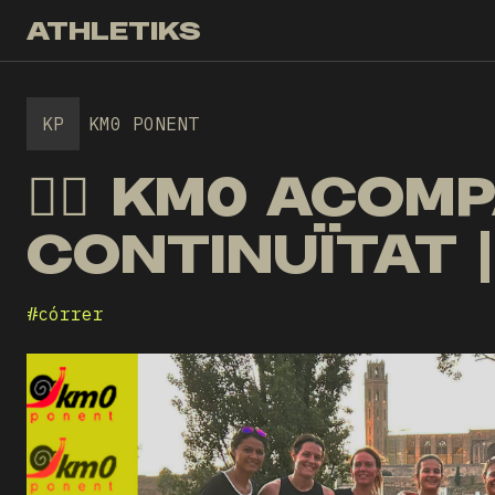
ATHLETIKS
KP
KM0 PONENT
🏃‍♀️ KM0 AC
CONTINUÏTAT |
#
córrer