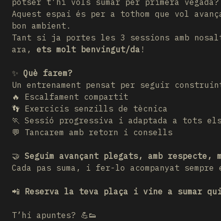
potser t’hi vols sumar per primera vegada?
Aquest espai és per a tothom que vol avanç
bon ambient.
Tant si ja portes les 3 sessions amb nosal
ara,
ets molt benvingut/da
!
✨
Què farem?
Un entrenament pensat per seguir construin
🔥 Escalfament compartit
👣 Exercicis senzills de tècnica
🏃 Sessió progressiva i adaptada a tots el
💬 Tancarem amb retorn i consells
🤝
Seguim avançant plegats, amb respecte, 
Cada pas suma, i fer-lo acompanyat sempre 
📲
Reserva la teva plaça i vine a sumar qu
T’hi apuntes? 💪👟