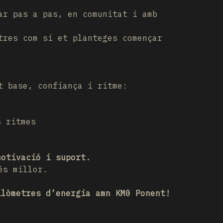
ar pas a pas, en comunitat i amb
tres com si et planteges començar
t base, confiança i ritme:
s ritmes
motivació i suport.
és millor.
ilòmetres d’energia amn KM0 Ponent!