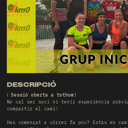
DESCRIPCIÓ
ℹ️
Sessió oberta a tothom!
No cal ser soci ni tenir experiència prèvi
compartir el camí!
Has començat a córrer fa poc? Estàs en cam