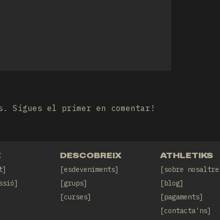
s. Sigues el primer en comentar!
E
DESCOBREIX
ATHLETIKS
t
esdeveniments
sobre nosaltre
ssió
grups
blog
curses
pagaments
contacta'ns