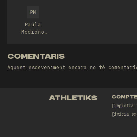
prunera
PM
Paula
Modroño
Cabo
COMENTARIS
Aquest esdeveniment encara no té comentari
ATHLETIKS
COMPT
registra'
inicia se