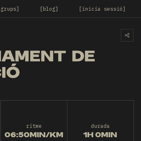
grups
blog
inicia sessió
ENAMENT DE
CIÓ
ritme
durada
06:50MIN/KM
1H 0MIN