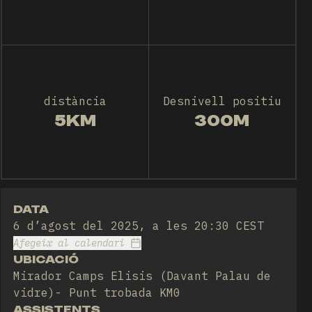
distància
Desnivell positiu
5KM
300M
DATA
6 d’agost del 2025, a les 20:30 CEST
Afegeix al calendari
UBICACIÓ
Mirador Camps Elisis (Davant Palau de
vidre)- Punt trobada KM0
ASSISTENTS