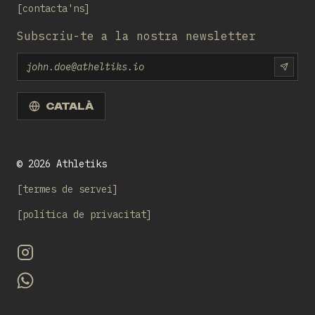
contacta'ns
Subscriu-te a la nostra newsletter
Email
SUBS
CATALÀ
©
2026
Athletiks
termes de servei
política de privacitat