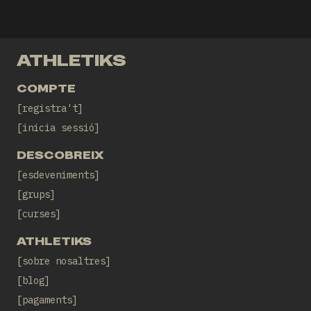
ATHLETIKS
COMPTE
registra't
inicia sessió
DESCOBREIX
esdeveniments
grups
curses
ATHLETIKS
sobre nosaltres
blog
pagaments