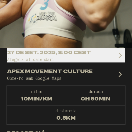
27 DE SET. 2025, 8:00 CEST
Afegeix al calendari
APEX MOVEMENT CULTURE
Obre-ho amb Google Maps
ritme
durada
10MIN/KM
0H 50MIN
distància
0.5KM