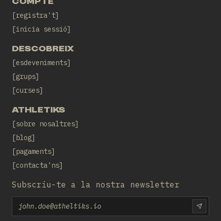
COMPTE
registra't
inicia sessió
DESCOBREIX
esdeveniments
grups
curses
ATHLETIKS
sobre nosaltres
blog
pagaments
contacta'ns
Subscriu-te a la nostra newsletter
Email
SUBS