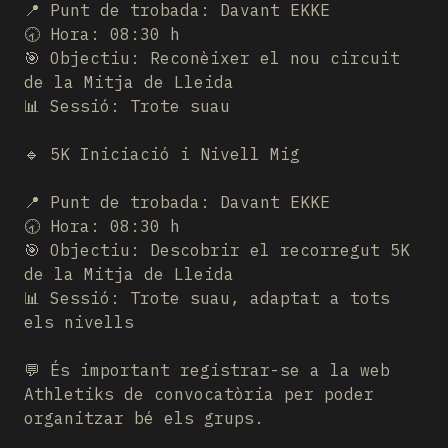
📍 Punt de trobada: Davant EKKE
🕣 Hora: 08:30 h
🎯 Objectiu: Reconèixer el nou circuit
de la Mitja de Lleida
📊 Sessió: Trote suau
🔹 5K Iniciació i Nivell Mig
📍 Punt de trobada: Davant EKKE
🕣 Hora: 08:30 h
🎯 Objectiu: Descobrir el recorregut 5K
de la Mitja de Lleida
📊 Sessió: Trote suau, adaptat a tots
els nivells
💬 És important registrar-se a la web
Athletiks de convocatòria per poder
organitzar bé els grups.