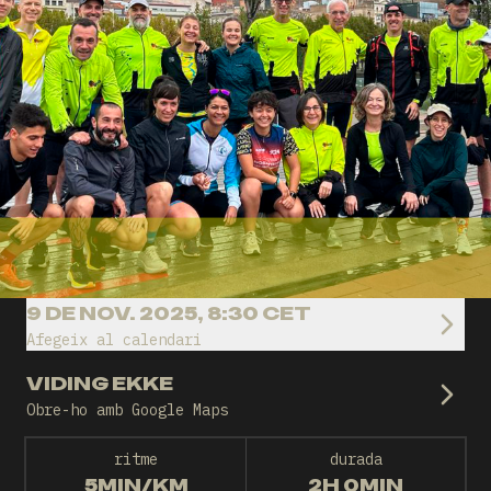
9 DE NOV. 2025, 8:30 CET
Afegeix al calendari
VIDING EKKE
Obre-ho amb Google Maps
ritme
durada
5MIN/KM
2H 0MIN