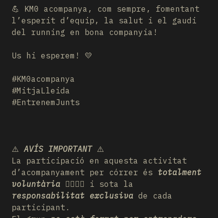
💪 KM0 acompanya, com sempre, fomentant
l’esperit d’equip, la salut i el gaudi
del running en bona companyia!
Us hi esperem! 💛
#KM0acompanya
#MitjaLleida
#EntrenemJunts
⚠️
AVÍS IMPORTANT
⚠️
La participació en aquesta activitat
d’acompanyament per córrer és
totalment
voluntària
🏃‍♂️🏃‍♀️ i sota la
responsabilitat exclusiva
de cada
participant.