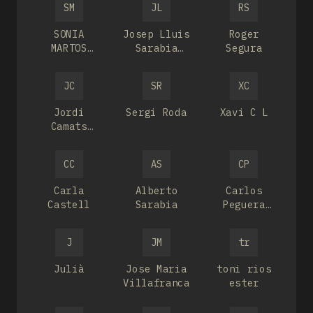
SM
JL
RS
SONIA
Josep Lluis
Roger
MARTOS
Sarabia
Segura
SALILLAS
Juste
JC
SR
XC
Jordi
Sergi Roda
Xavi C L
Camats
Bernaus
CC
AS
CP
Carla
Alberto
Carlos
Castell
Sarabia
Peguera
Anoro
J
JM
tr
Julià
Jose Maria
toni rios
Villafranca
ester