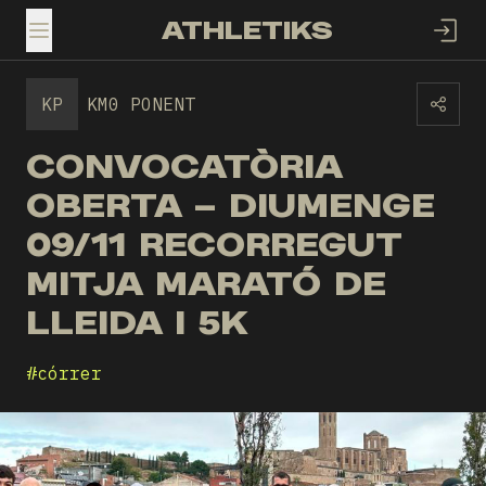
ATHLETIKS
TOGGLE MENU
KP
KM0 PONENT
CONVOCATÒRIA
OBERTA – DIUMENGE
09/11 RECORREGUT
MITJA MARATÓ DE
LLEIDA I 5K
#
córrer