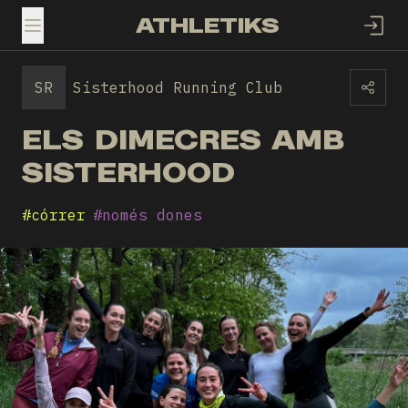
ATHLETIKS
TOGGLE MENU
SR
Sisterhood Running Club
ELS DIMECRES AMB
SISTERHOOD
#
córrer
#
només dones