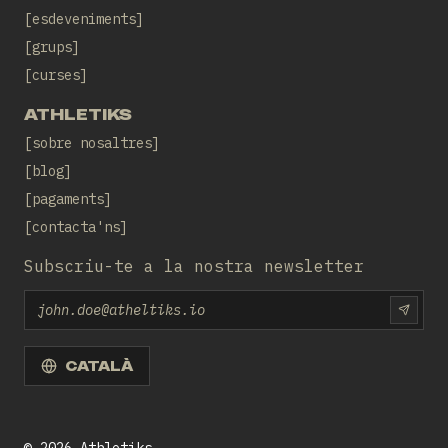
esdeveniments
grups
curses
ATHLETIKS
sobre nosaltres
blog
pagaments
contacta'ns
Subscriu-te a la nostra newsletter
Email
SUBS
CATALÀ