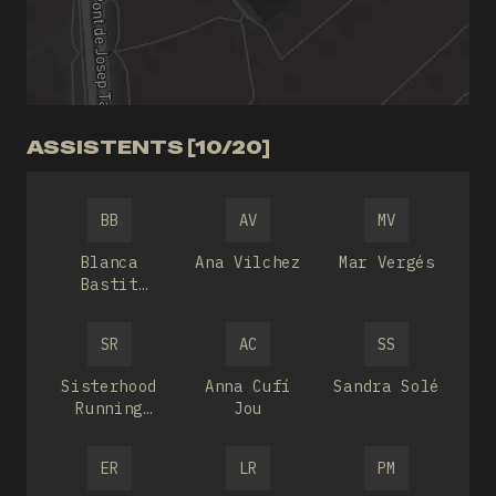
ASSISTENTS [10/20]
BB
AV
MV
Blanca
Ana Vilchez
Mar Vergés
Bastit
albar
SR
AC
SS
Sisterhood
Anna Cufí
Sandra Solé
Running
Jou
Club
ER
LR
PM