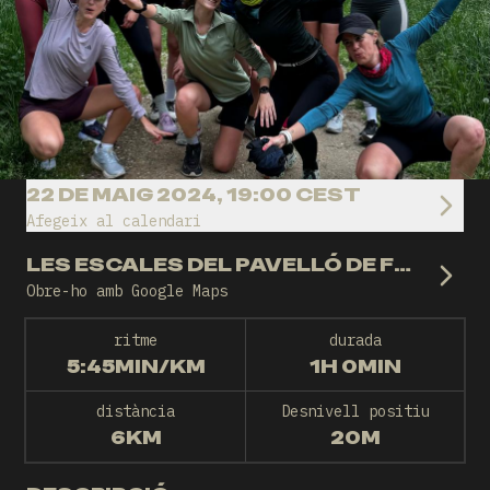
22 DE MAIG 2024, 19:00 CEST
Afegeix al calendari
LES ESCALES DEL PAVELLÓ DE FONTAJAU
Obre-ho amb Google Maps
ritme
durada
5:45MIN/KM
1H 0MIN
distància
Desnivell positiu
6KM
20M