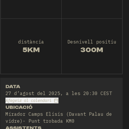
distància
Desnivell positiu
5KM
300M
DATA
27 d’agost del 2025, a les 20:30 CEST
Afegeix al calendari
UBICACIÓ
Mirador Camps Elisis (Davant Palau de
vidre)- Punt trobada KM0
ASSISTENTS