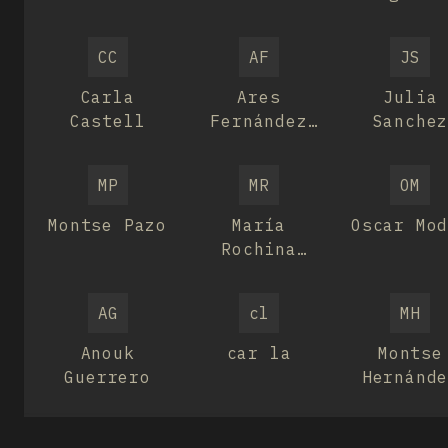
Arredondo
CC
AF
JS
Carla
Ares
Julia
Castell
Fernández
Sanche
Alcaina
MP
MR
OM
Montse Pazo
María
Oscar Mo
Rochina
Roca
AG
cl
MH
Anouk
car la
Montse
Guerrero
Hernánd
pruner