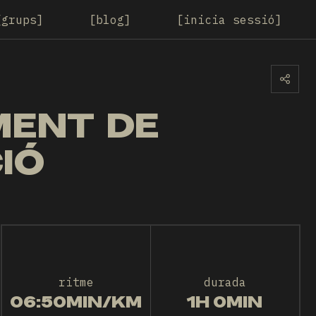
grups
blog
inicia sessió
MENT DE
CIÓ
ritme
durada
06:50MIN/KM
1H 0MIN