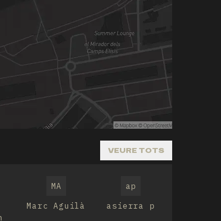
VEURE TOTS
MA
ap
Marc Aguilà
asierra p
n