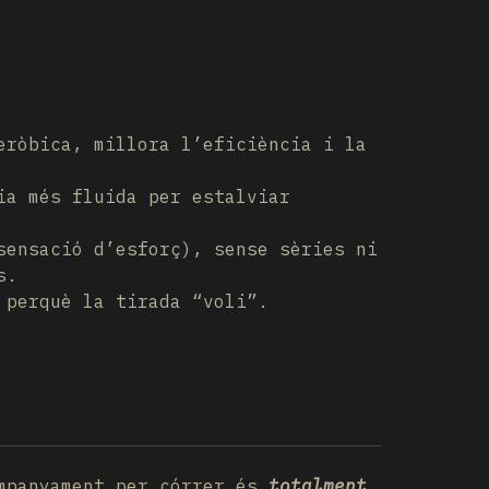
ròbica, millora l’eficiència i la
ia més fluida per estalviar
ensació d’esforç), sense sèries ni
s.
 perquè la tirada “voli”.
ompanyament per córrer és
totalment