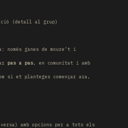
ció (detall al grup)
a: només ganes de moure’t i
çar
pas a pas
, en comunitat i amb
om si et planteges començar ara,
versa) amb opcions per a tots els