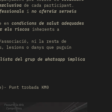
exclusiva
de cada participant.
fessionals
i
no ofereix serveis
se en
condicions de salut adequades
x els riscos
inherents a
/associació, ni la resta de
s, lesions o danys que puguin
lista del grup de whatsapp implica
e)- Punt trobada KM0