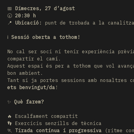
📅
Dimecres, 27 d’agost
🕣
20:30 h
📍
Ubicació:
punt de trobada a la canalitza
ℹ️
Sessió oberta a tothom!
No cal ser soci ni tenir experiència prèvi
compartir el camí.
Aquest espai és per a tothom que vol avan
bon ambient.
Tant si ja portes sessions amb nosaltres c
ets benvingut/da
!
✨
Què farem?
🔥 Escalfament compartit
👣 Exercicis senzills de tècnica
🏃
Tirada contínua i progressiva
(ritme con