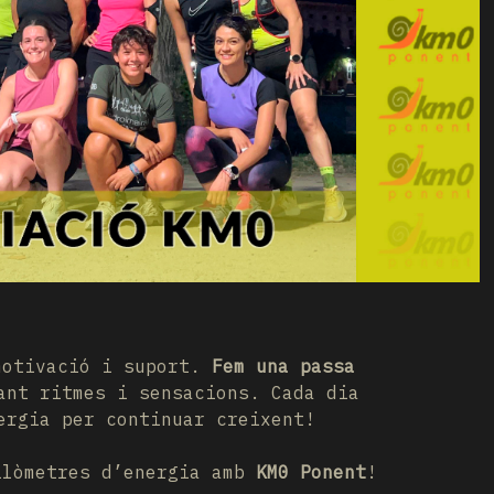
 motivació i suport.
Fem una passa
ant ritmes i sensacions. Cada dia
ergia per continuar creixent!
ilòmetres d’energia amb
KM0 Ponent
!