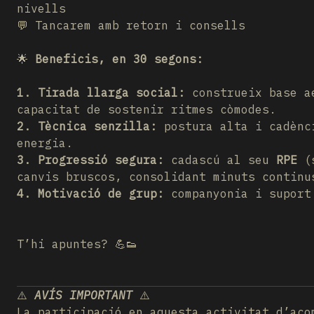
nivells
💬 Tancarem amb retorn i consells
🌟
Beneficis, en 30 segons:
1. Tirada llarga social:
construeix base ae
capacitat de sostenir ritmes còmodes.
2. Tècnica senzilla:
postura alta i cadènc
energia.
3. Progressió segura:
cadascú al seu
RPE
(s
canvis bruscos, consolidant minuts continu
4. Motivació de grup:
companyonia i suport
T’hi apuntes? 💪👟
⚠️
AVÍS IMPORTANT
⚠️
La participació en aquesta activitat d’ac