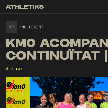
ATHLETIKS
KP
KM0 PONENT
KM0 ACOMPAN
CONTINUÏTAT |
#
córrer