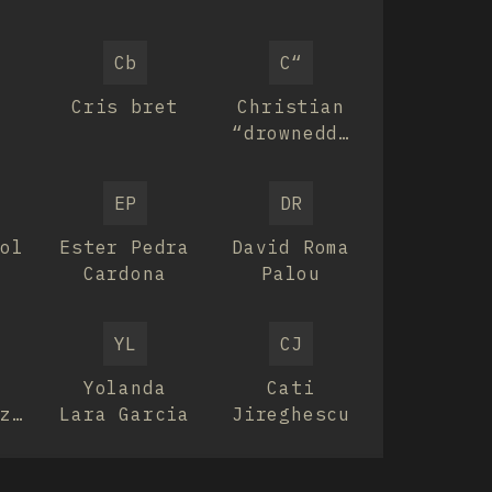
Cb
C“
Cris bret
Christian
z
“drownedd”
López
EP
DR
dol
Ester Pedra
David Roma
Cardona
Palou
YL
CJ
Yolanda
Cati
ez
Lara Garcia
Jireghescu
a