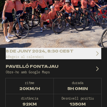
8 DE JUNY 2024, 8:30 CEST
Afegeix al calendari
PAVELLÓ FONTAJAU
Obre-ho amb Google Maps
ritme
durada
20KM/H
5H 0MIN
distància
Desnivell positiu
92KM
1350M