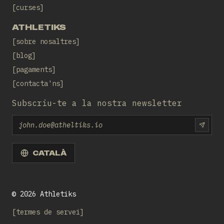
curses
ATHLETIKS
sobre nosaltres
blog
pagaments
contacta'ns
Subscriu-te a la nostra newsletter
Email
SUBS
CATALÀ
©
2026
Athletiks
termes de servei