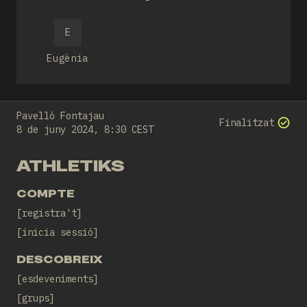
sánchez
E
Eugènia
Pavelló Fontajau
Finalitzat
8 de juny 2024, 8:30 CEST
ATHLETIKS
COMPTE
registra't
inicia sessió
DESCOBREIX
esdeveniments
grups