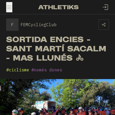
ATHLETIKS
TOGGLE MENU
F
FEMCyclingClub
SORTIDA ENCIES -
SANT MARTÍ SACALM
- MAS LLUNÉS 🚴
#
ciclisme
#
només dones