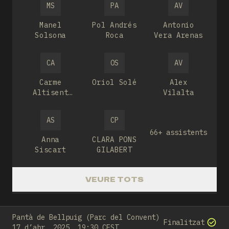
MS
PA
AV
Manel
Pol Andrés
Antonio
Solsona
Roca
Vera Arenas
CA
OS
AV
Carme
Oriol Solé
Alex
Altisent
Vilalta
Sanahuja
AS
CP
66+ assistents
Anna
CLARA PONS
Siscart
GILABERT
VEURE TOTS
Pantà de Bellpuig (Parc del Convent)
Finalitzat
17 d’abr. 2025, 19:30 CEST