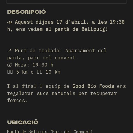
DESCRIPCIÓ
📣
Aquest dijous 17 d’abril, a les 19:30
h, ens veiem al pantà de Bellpuig!
📍 Punt de trobada: Aparcament del
pantà, parc del convent.
🕢 Hora: 19:30 h
🏃‍♀️ 5 km o 🏃‍♂️ 10 km
I al final l'equip de
Good Bio Foods
ens
regalaran sucs naturals per recuperar
forces.
UBICACIÓ
Pantà de Bellpuig (Parc del Convent)