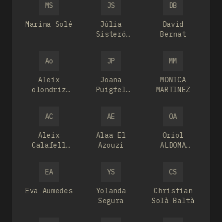
MS
JS
DB
Marina Solé
Júlia
David
Sisteró
Bernat
Albà
Ao
JP
MM
Aleix
Joana
MONICA
olondriz
Puigfel
MARTINEZ
valverde
Cama
AC
AE
OA
Aleix
Alaa El
Oriol
Calafell
Azouzi
ALDOMA
Puig
PUBILL
EA
YS
CS
Eva Aumedes
Yolanda
Christian
Segura
Solà Baltà