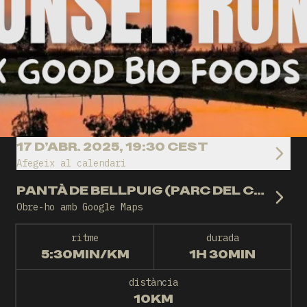
17 D’ABR. 2025, 19:30 CEST
Afegeix al calendari
PANTÀ DE BELLPUIG (PARC DEL CONVENT)
Obre-ho amb Google Maps
ritme
durada
5:30MIN/KM
1H 30MIN
distància
10KM