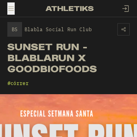
ATHLETIKS
TOGGLE MENU
BS
Blabla Social Run Club
SUNSET RUN -
BLABLARUN X
GOODBIOFOODS
#
córrer