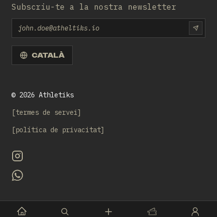
Subscriu-te a la nostra newsletter
Email
SUBS
CATALÀ
©
2026
Athletiks
termes de servei
política de privacitat