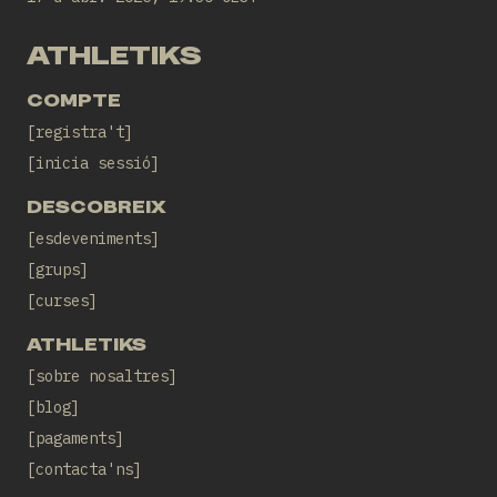
ATHLETIKS
COMPTE
registra't
inicia sessió
DESCOBREIX
esdeveniments
grups
curses
ATHLETIKS
sobre nosaltres
blog
pagaments
contacta'ns