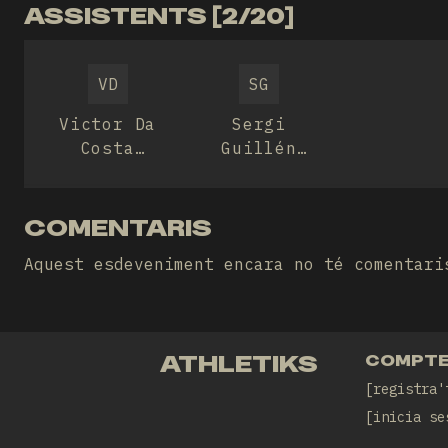
ASSISTENTS [2/20]
VD
SG
Victor Da
Sergi
Costa
Guillén
Mendoza
Solà
COMENTARIS
Aquest esdeveniment encara no té comentari
ATHLETIKS
COMPT
registra'
inicia se