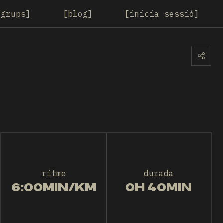
grups
blog
inicia sessió
ritme
durada
6:00MIN/KM
0H 40MIN