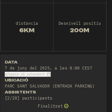
distància
Desnivell positiu
6KM
200M
DATA
7 de juny del 2025, a les 8:00 CEST
Afegeix al calendari
UBICACIÓ
PARC SANT SALVADOR (ENTRADA PARKING)
ASSISTENTS
[2/20] participants
Finalitzat