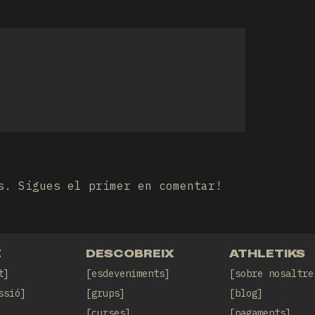
s. Sigues el primer en comentar!
E
DESCOBREIX
ATHLETIKS
t
esdeveniments
sobre nosaltre
ssió
grups
blog
curses
pagaments