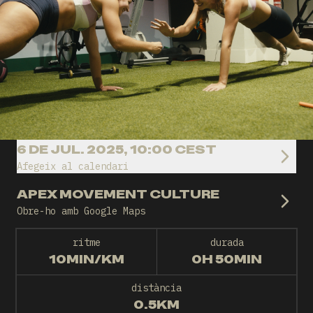
6 DE JUL. 2025, 10:00 CEST
Afegeix al calendari
APEX MOVEMENT CULTURE
Obre-ho amb Google Maps
ritme
durada
10MIN/KM
0H 50MIN
distància
0.5KM