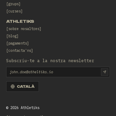
grups
curses
ATHLETIKS
sobre nosaltres
blog
pagaments
contacta'ns
Subscriu-te a la nostra newsletter
Email
SUBS
CATALÀ
©
2026
Athletiks