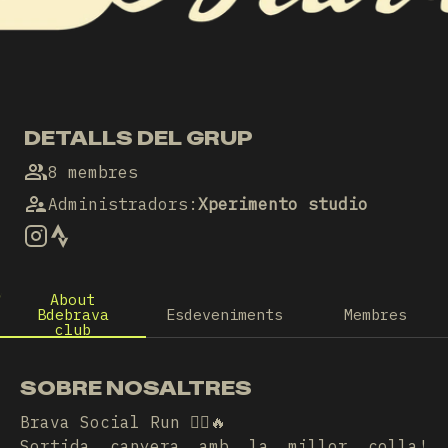
DETALLS DEL GRUP
8 membres
Administradors
:
Xperimento studio
About
Bdebrava
Esdeveniments
Membres
club
SOBRE NOSALTRES
Brava Social Run 🏃‍♀️🔥
Sortida canyera amb la millor colla!