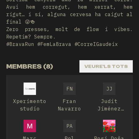
Avui hem corregut, hem xerrat, hem
rigut… i sí, alguna cervesa ha caigut al
final 😜🍻
Zero presses, molt de flow i vibes.
Repetim? Sempre.
#BravaRun #FemLaBrava #CorreIGaudeix
MEMBRES (8)
VEURE'LS TOTS
FN
JJ
Xperimento
Fran
Judit
studio
Navarro
Jiménez
Hurtós
PA
Marc
Pol
Rosi Doña