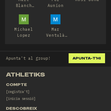
Blanch
Aunion
Casadesús
Michael
Mar
Lopez
Ventulà
Ruiz
Apunta't al group!
APUNTA-T'HI
ATHLETIKS
COMPTE
registra't
inicia sessió
DESCOBREIX