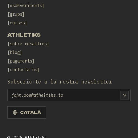
esdeveniments
grups
curses
ATHLETIKS
sobre nosaltres
blog
pagaments
contacta'ns
Subscriu-te a la nostra newsletter
Email
SUBS
CATALÀ
©
2026
Athletiks