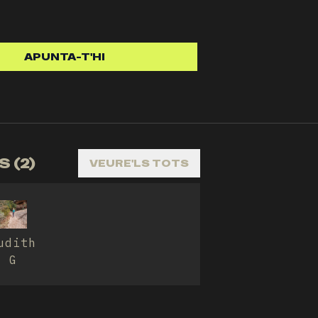
APUNTA-T'HI
 (2)
VEURE'LS TOTS
udith
G