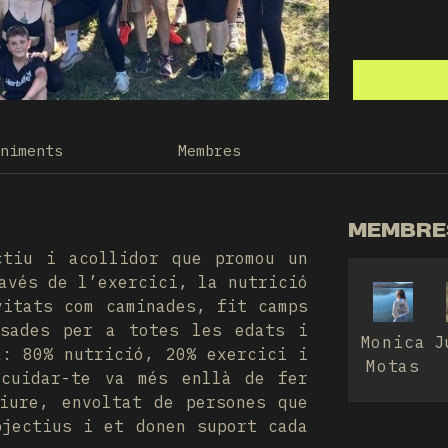
eniments
Membres
MEMBRES
ctiu i acollidor que promou un
avés de l’exercici, la nutrició
vitats com caminades, fit camps
nsades per a totes les edats i
Monica
J
a: 80% nutrició, 20% exercici i
Motas
 cuidar-te va més enllà de fer
iure, envoltat de persones que
bjectius i et donen suport cada