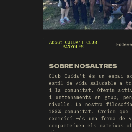
About CUIDA'T CLUB
Esdev
BANYOLES
SOBRE NOSALTRES
Club Cuida’t és un espai a
estil de vida saludable a tr
i la comunitat. Oferim acti
i entrenaments en grup, pe
nivells. La nostra filosofi
100% comunitat. Creiem que
exercici —és una forma de v
comparteixen els mateixos o