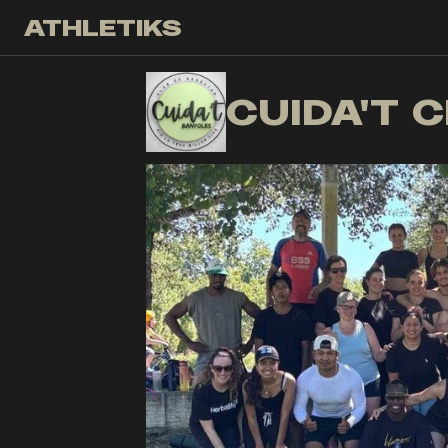
ATHLETIKS
CC
CUIDA'T 