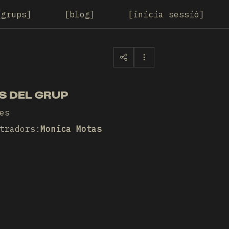
grups
blog
inicia sessió
S DEL GRUP
es
tradors
:
Monica Motas