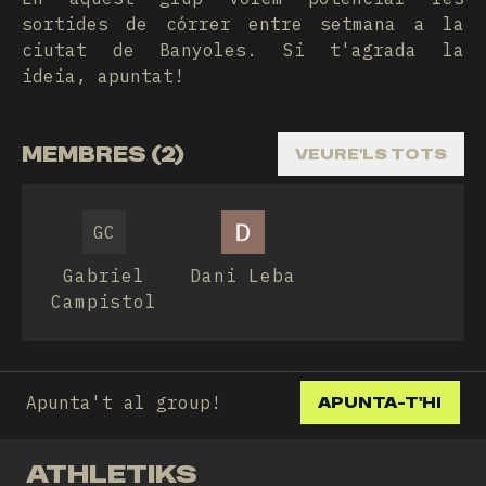
sortides de córrer entre setmana a la
ciutat de Banyoles. Si t'agrada la
ideia, apuntat!
MEMBRES (2)
VEURE'LS TOTS
GC
Gabriel
Dani Leba
Campistol
Apunta't al group!
APUNTA-T'HI
ATHLETIKS