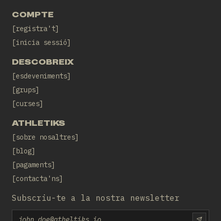
COMPTE
registra't
inicia sessió
DESCOBREIX
esdeveniments
grups
curses
ATHLETIKS
sobre nosaltres
blog
pagaments
contacta'ns
Subscriu-te a la nostra newsletter
Email