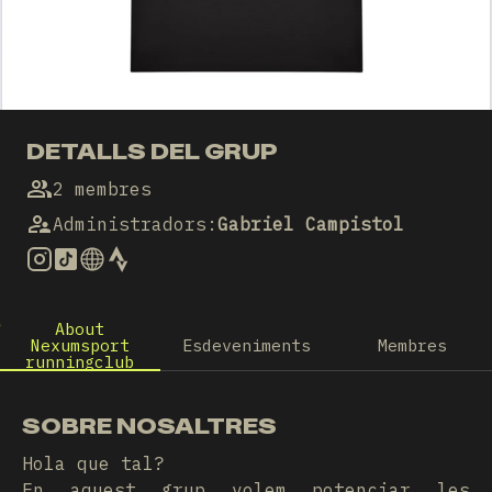
DETALLS DEL GRUP
2 membres
Administradors
:
Gabriel Campistol
About
Nexumsport
Esdeveniments
Membres
runningclub
SOBRE NOSALTRES
Hola que tal?
En aquest grup volem potenciar les