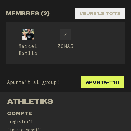
MEMBRES (2)
VEURE'LS TOTS
Z
Marcel
ZONA5
Batlle
Apunta't al group!
APUNTA-T'HI
ATHLETIKS
COMPTE
registra't
inicia sessió