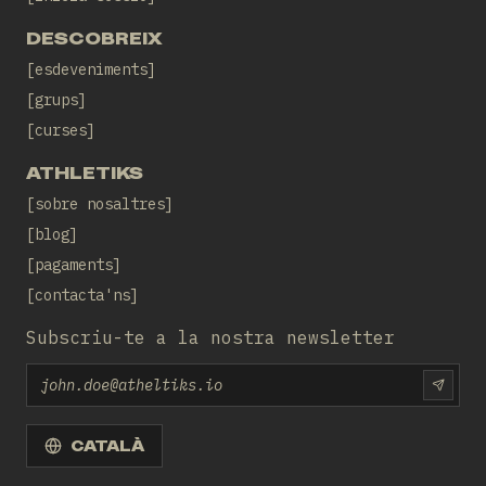
DESCOBREIX
esdeveniments
grups
curses
ATHLETIKS
sobre nosaltres
blog
pagaments
contacta'ns
Subscriu-te a la nostra newsletter
Email
SUBS
CATALÀ