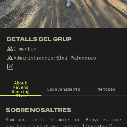
DETALLS DEL GRUP
1 membre
Administradors
:
Eloi Palomeras
About
Ravens
Esdeveniments
Membres
Running
Club
SOBRE NOSALTRES
Som una colla d'amics de Banyoles que
ens hem ajuntat per còrrer l'Oncotrail!