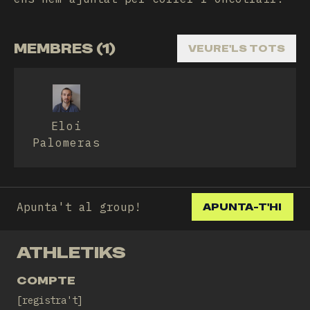
MEMBRES (1)
VEURE'LS TOTS
Eloi
Palomeras
Apunta't al group!
APUNTA-T'HI
ATHLETIKS
COMPTE
registra't