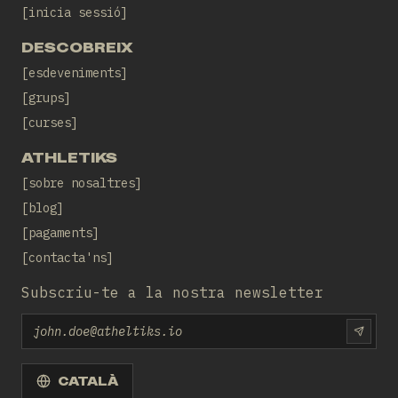
inicia sessió
DESCOBREIX
esdeveniments
grups
curses
ATHLETIKS
sobre nosaltres
blog
pagaments
contacta'ns
Subscriu-te a la nostra newsletter
Email
SUBS
CATALÀ