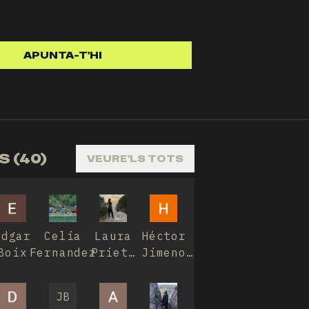
APUNTA-T'HI
 (40)
VEURE'LS TOTS
Edgar
Celia
Laura
Héctor
Boix
Fernandez
Prieto
Jimeno
Swinnen
González
JB