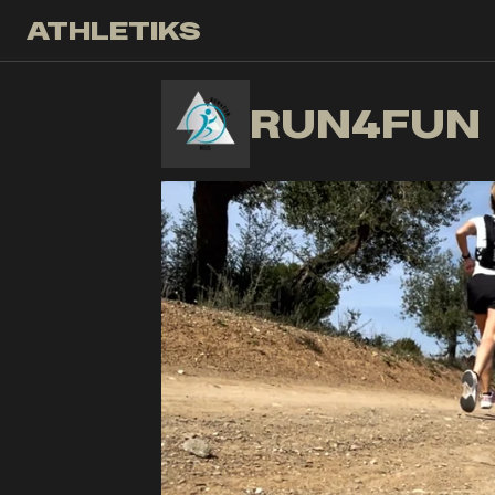
ATHLETIKS
RR
RUN4FUN