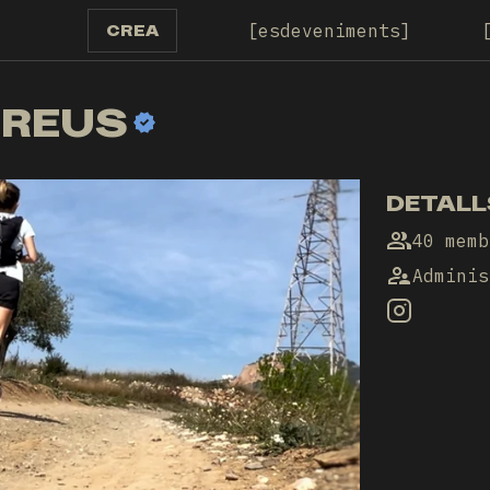
esdeveniments
CREA
 REUS
DETALL
40 memb
Adminis