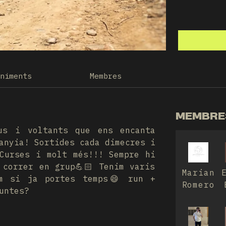
eniments
Membres
MEMBRES
us i voltants que ens encanta
anyia! Sortides cada dimecres i
Curses i molt més!!! Sempre hi
 correr en grup💪🏻 Tenim varis
Marian
om si ja portes temps😄 run +
Romero
untes?