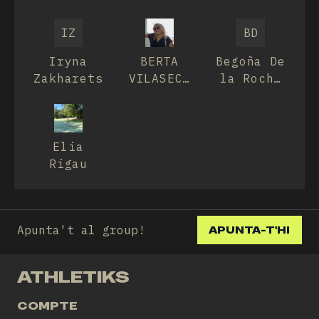
Jou
IZ
BD
Iryna
BERTA
Begoña De
Zakharets
VILASECA
la Rocha
FROU
mur
Elia
Rigau
Apunta't al group!
APUNTA-T'HI
ATHLETIKS
COMPTE