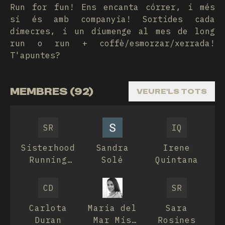
Run for fun! Ens encanta córrer, i més
si és amb companyia! Sortides cada
dimecres, i un diumenge al mes de long
run o run + coffè/esmorzar/xerrada!
T'apuntes?
MEMBRES (92)
VEURE'LS TOTS
SR
IQ
Sisterhood
Sandra
Irene
Running
Solé
Quintana
Club
CD
SR
Carlota
Maria del
Sara
Duran
Mar Mis
Rosines