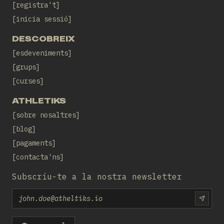
registra't
inicia sessió
DESCOBREIX
esdeveniments
grups
curses
ATHLETIKS
sobre nosaltres
blog
pagaments
contacta'ns
Subscriu-te a la nostra newsletter
Email
SUBS