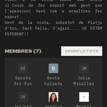
il·lusió de fer esport amb gent que
l'apassioni tant com a nosaltres fer
esport.
Gent de la costa, sobretot de Platja
d'Aro, Sant Feliu, S'agaró.... US ESTEM
ESPERANT!!
MEMBRES (7)
VEURE'LS TOTS
Sf
JM
Sports
Berta
Júlia
for fun
Calzada
Miralles
JV
Julieta
Jessica
Mireia