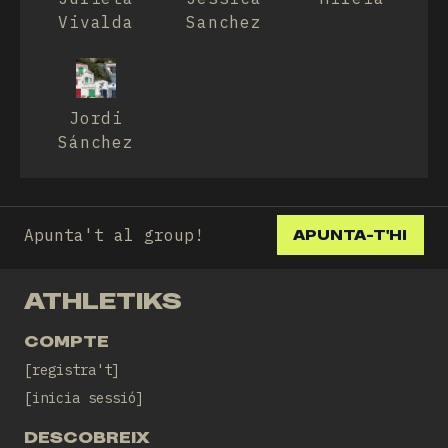
Vivalda
Sanchez
Jordi
Sánchez
Apunta't al group!
APUNTA-T'HI
ATHLETIKS
COMPTE
registra't
inicia sessió
DESCOBREIX