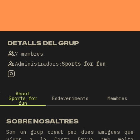
DETALLS DEL GRUP
7 membres
Administradors
:
Sports for fun
About
Sports for
Esdeveniments
Membres
fun
SOBRE NOSALTRES
Som un grup creat per dues amigues que
viuen a la Costa Brava amb molta