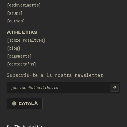
esdeveniments
grups
curses
ATHLETIKS
sobre nosaltres
blog
pagaments
contacta'ns
Subscriu-te a la nostra newsletter
Email
SUBS
CATALÀ
©
2026
Athletiks