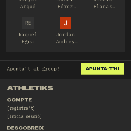
Arqué
Pérez
Planas
Marín
Deulofeu
RE
Raquel
Jordan
Egea
Andrey
Delgado
Castañeda
Apunta't al group!
APUNTA-T'HI
ATHLETIKS
COMPTE
registra't
inicia sessió
DESCOBREIX