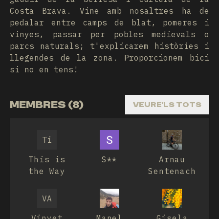
Costa Brava. Vine amb nosaltres ha de
pedalar entre camps de blat, pomeres i
vinyes, passar per pobles medievals o
parcs naturals; t'explicarem històries i
llegendes de la zona. Proporcionem bici
si no en tens!
MEMBRES (8)
VEURE'LS TOTS
Ti
This is
S**
Arnau
the Way
Sentenach
VA
Vinyet
Manel
Gisela