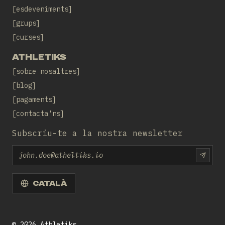
esdeveniments
grups
curses
ATHLETIKS
sobre nosaltres
blog
pagaments
contacta'ns
Subscriu-te a la nostra newsletter
Email
SUBS
CATALÀ
©
2026
Athletiks