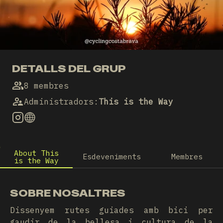
DETALLS DEL GRUP
8 membres
Administradors
:
This is the Way
About This
Esdeveniments
Membres
is the Way
SOBRE NOSALTRES
Dissenyem rutes guiades amb bici per
gaudir de la bellesa i cultura de la