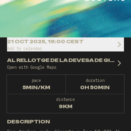
21 OCT 2025, 19:00 CEST
Add to calendar
AL RELLOTGE DE LA DEVESA DE GIRONA
Open with Google Maps
pace
duration
5MIN/KM
0H 50MIN
distance
9KM
DESCRIPTION