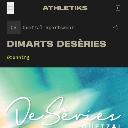
ATHLETIKS
TOGGLE MENU
QS
Quetzal Sportswear
DIMARTS DESÈRIES
#
running