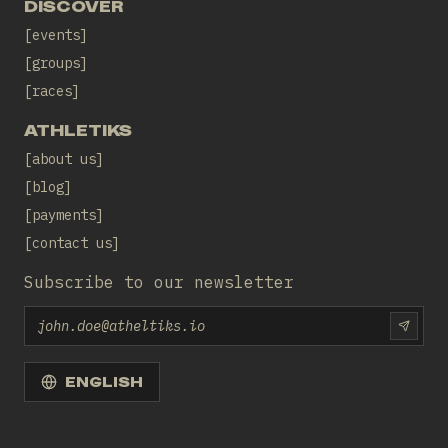
DISCOVER
events
groups
races
ATHLETIKS
about us
blog
payments
contact us
Subscribe to our newsletter
Email
SUBS
ENGLISH