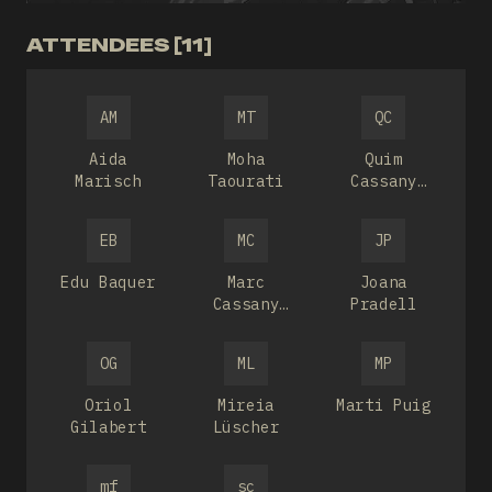
ATTENDEES [11]
AM
MT
QC
Aida
Moha
Quim
Marisch
Taourati
Cassany
Alemany
EB
MC
JP
Edu Baquer
Marc
Joana
Cassany
Pradell
Alemany
OG
ML
MP
Oriol
Mireia
Marti Puig
Gilabert
Lüscher
mf
sc