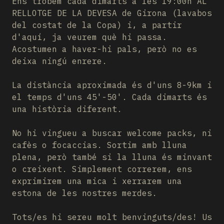
Ens trobem cada dimarts a les 19:00h AL
RELLOTGE DE LA DEVESA de Girona (lavabos
del costat de la Copa) i, a partir
d'aquí, ja veurem què hi passa.
Acostumen a haver-hi pals, però no es
deixa ningú enrere.
La distància aproximada és d'uns 8-9km i
el temps d'uns 45'-50'. Cada dimarts és
una història diferent.
No hi vingueu a buscar welcome packs, ni
cafès o focaccias. Sortim amb lluna
plena, però també si la lluna és minvant
o creixent. Simplement correrem, ens
exprimirem una mica i xerrarem una
estona de les nostres merdes.
Tots/es hi sereu molt benvinguts/des! Us