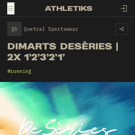
ATHLETIKS
TOGGLE MENU
QS
Quetzal Sportswear
DIMARTS DESÈRIES |
2X 1’2’3’2’1’
#
running