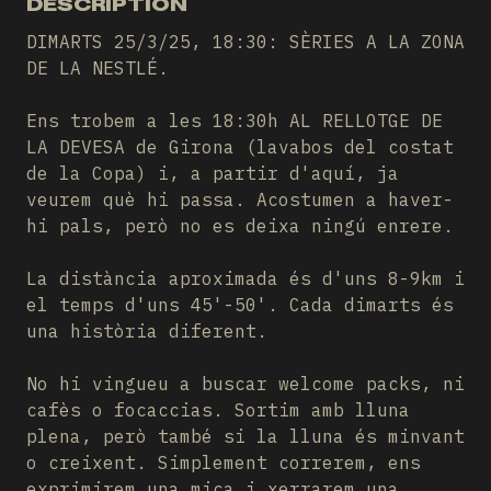
DESCRIPTION
DIMARTS 25/3/25, 18:30: SÈRIES A LA ZONA
DE LA NESTLÉ.
Ens trobem a les 18:30h AL RELLOTGE DE
LA DEVESA de Girona (lavabos del costat
de la Copa) i, a partir d'aquí, ja
veurem què hi passa. Acostumen a haver-
hi pals, però no es deixa ningú enrere.
La distància aproximada és d'uns 8-9km i
el temps d'uns 45'-50'. Cada dimarts és
una història diferent.
No hi vingueu a buscar welcome packs, ni
cafès o focaccias. Sortim amb lluna
plena, però també si la lluna és minvant
o creixent. Simplement correrem, ens
exprimirem una mica i xerrarem una