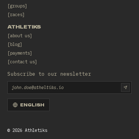
groups
races
ATHLETIKS
about us
blog
payments
contact us
Subscribe to our newsletter
Email
SUBS
ENGLISH
©
2026
Athletiks