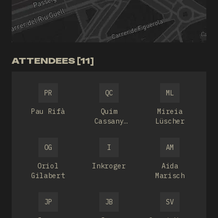
ATTENDEES [11]
PR
QC
ML
Pau Rifà
Quim
Mireia
Cassany
Lüscher
Alemany
OG
I
AM
Oriol
Inkroger
Aida
Gilabert
Marisch
JP
JB
SV