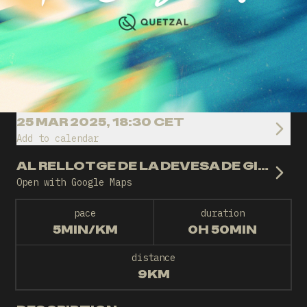
25 MAR 2025, 18:30 CET
Add to calendar
AL RELLOTGE DE LA DEVESA DE GIRONA
Open with Google Maps
pace
duration
5MIN/KM
0H 50MIN
distance
9KM