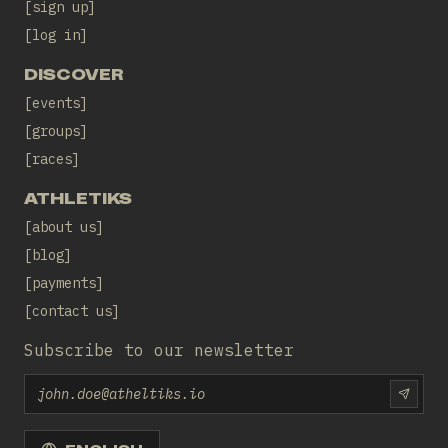
sign up
log in
DISCOVER
events
groups
races
ATHLETIKS
about us
blog
payments
contact us
Subscribe to our newsletter
Email
SUBS