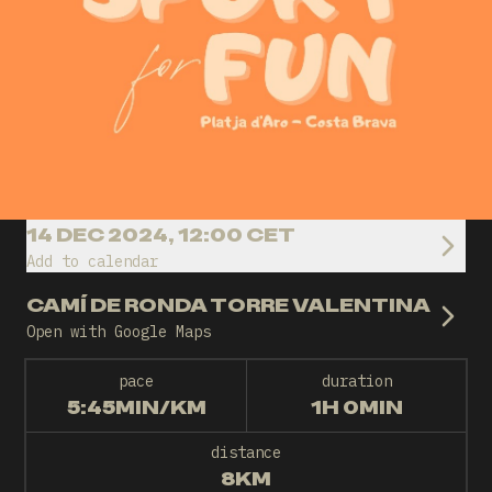
14 DEC 2024, 12:00 CET
Add to calendar
CAMÍ DE RONDA TORRE VALENTINA
Open with Google Maps
pace
duration
5:45MIN/KM
1H 0MIN
distance
8KM