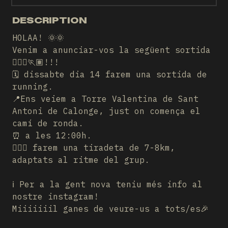
DESCRIPTION
HOLAA! 🌞🌞
Venim a anunciar-vos la següent sortida
🏃🏽‍♀️🏃🏽!!!
🗓️ dissabte dia 14 farem una sortida de
running.
📍Ens veiem a Torre Valentina de Sant
Antoni de Calonge, just on comença el
camí de ronda.
⏰ a les 12:00h.
🏃🏼‍♀️ farem una tiradeta de 7-8km,
adaptats al ritme del grup.
ℹ️ Per a la gent nova teniu més info al
nostre instagram!
Miiiiiiil ganes de veure-us a tots/es🎉