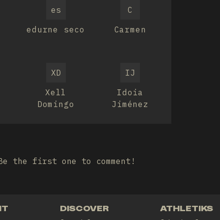
es
C
edurne seco
Carmen
XD
IJ
Xell
Idoia
Domingo
Jiménez
Be the first one to comment!
NT
DISCOVER
ATHLETIKS