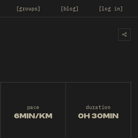
groups
blog
log in
pace
duration
6MIN/KM
0H 30MIN