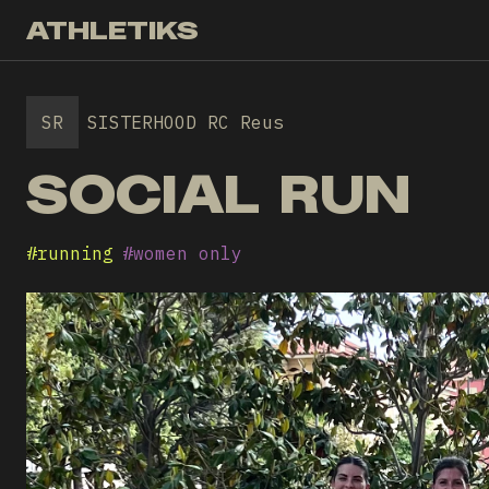
ATHLETIKS
SR
SISTERHOOD RC Reus
SOCIAL RUN
#
running
#
women only