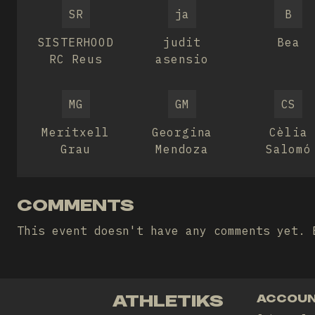
SR
ja
B
SISTERHOOD
judit
Bea
RC Reus
asensio
MG
GM
CS
Meritxell
Georgina
Cèlia
Grau
Mendoza
Salomó
COMMENTS
This event doesn't have any comments yet. 
ATHLETIKS
ACCOU