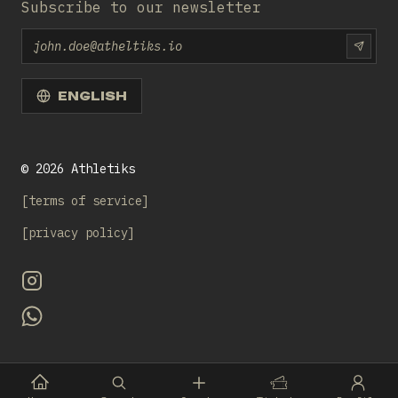
Subscribe to our newsletter
Email
SUBS
ENGLISH
©
2026
Athletiks
terms of service
privacy policy