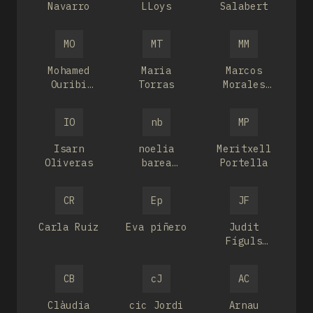
Navarro
LLoys
Salabert
MO
MT
MM
Mohamed
Maria
Marcos
Ouribi
Torras
Morales
Benali
Martínez
IO
nb
MP
Isarn
noelia
Meritxell
Oliveras
barea
Portella
fernandez
CR
Ep
JF
Carla Ruiz
Eva piñero
Judit
Fíguls
Sellarés
CB
cJ
AC
Clàudia
cic Jordi
Arnau