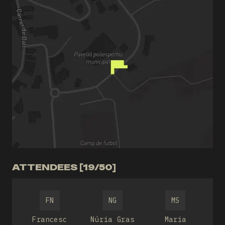
ATTENDEES [19/50]
FN
NG
MS
Francesc
Núria Gras
Maria