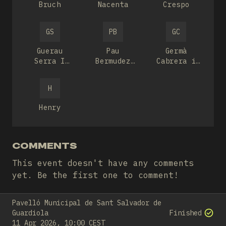
Bruch
Nacenta
Crespo
GS
PB
GC
Guerau
Pau
Germà
Serra I
Bermudez
Cabrera i
Peat
Vila
Jo
H
Henry
COMMENTS
This event doesn't have any comments
yet. Be the first one to comment!
Pavelló Municipal de Sant Salvador de
Guardiola
Finished
11 Apr 2026, 10:00 CEST