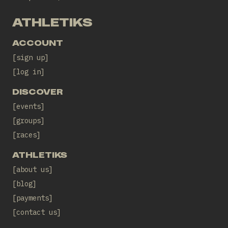
ATHLETIKS
ACCOUNT
sign up
log in
DISCOVER
events
groups
races
ATHLETIKS
about us
blog
payments
contact us