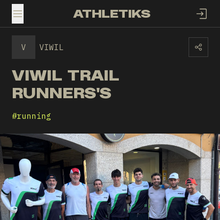
ATHLETIKS
TOGGLE MENU
V
VIWIL
VIWIL TRAIL
RUNNERS'S
#
running