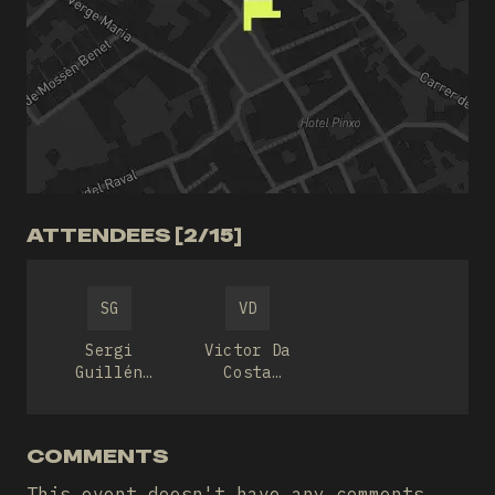
ATTENDEES [2/15]
SG
VD
Sergi
Victor Da
Guillén
Costa
Solà
Mendoza
COMMENTS
This event doesn't have any comments