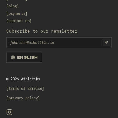
blog
payments
contact us
Subscribe to our newsletter
Email
SUBS
ENGLISH
©
2026
Athletiks
terms of service
privacy policy