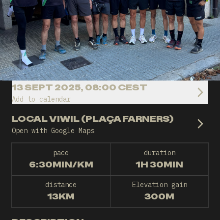
13 SEPT 2025, 08:00 CEST
Add to calendar
LOCAL VIWIL (PLAÇA FARNERS)
Open with Google Maps
pace
duration
6:30MIN/KM
1H 30MIN
distance
Elevation gain
13KM
300M