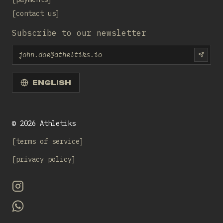
contact us
Subscribe to our newsletter
Email
SUBS
ENGLISH
©
2026
Athletiks
terms of service
privacy policy