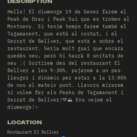
DESCRIPTION
Hello! El diumenge 19 de Gener farem el
Peak de Drau i Peak Sui que es troben al
Montseny. Si tenim temps farem també el
Tagamanent, que està al costat, i el
Serrat de Bellver, que està a sobre el
restaurant. Seria molt guai que encara
quedés neu, però hi haurà 0 unitats de
neu :( Sortirem des del restaurant El
Bellver a les 9:30h, pujarem a un pas
lleuger i dinàmic per estar a la 13:00h
de nou al mateix punt. Llavors mirarem
si volem fer els Peaks de Tagamanent i
Serrat de Bellver!💚⛰️ Ens veiem el
diumenge!✨
LOCATION
Restaurant El Bellver