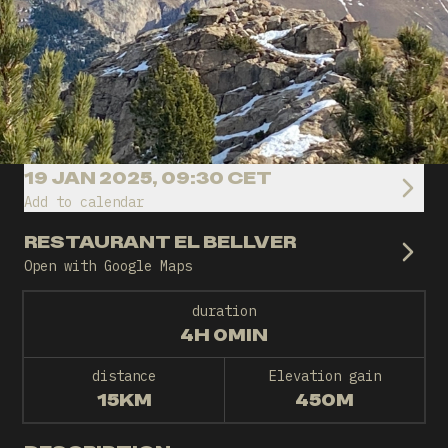
19 JAN 2025, 09:30 CET
Add to calendar
RESTAURANT EL BELLVER
Open with Google Maps
duration
4H 0MIN
distance
Elevation gain
15KM
450M