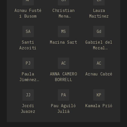
Arnau Fusté
Christian
Laura
i Busom
Mena
Martínez
Aguilar
SA
MS
Gd
Santi
Marina Sart
Gabriel del
Azcoiti
Moral
Lázaro
PJ
AC
AC
Paula
ANNA CAMERO
Arnau Cabré
Jiménez
BORRELL
Bordón
JJ
PA
KP
Jordi
Pau Aguiló
Kamala Prió
Juarez
Julià