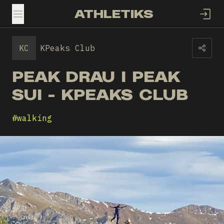
ATHLETIKS
TOGGLE MENU
KC
KPeaks Club
PEAK DRAU I PEAK
SUI - KPEAKS CLUB
#
walking