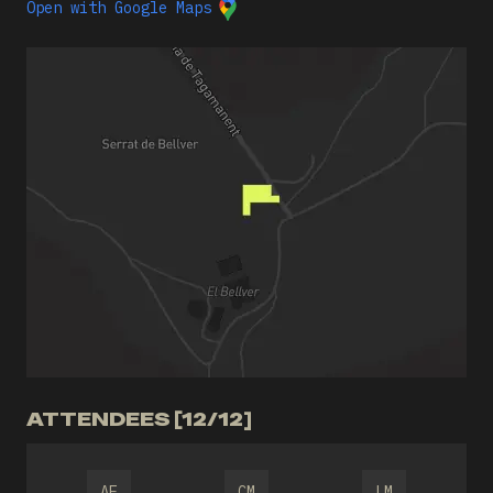
Open with Google Maps
ATTENDEES [12/12]
AF
CM
LM