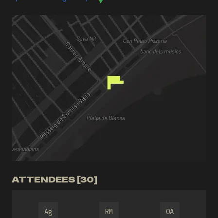
ATTENDEES [30]
Ag
RM
OA