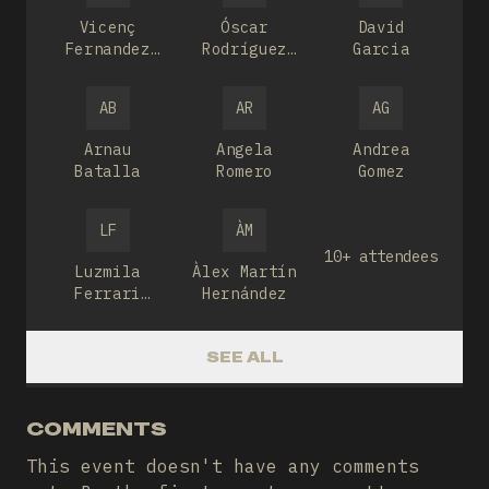
Vicenç
Óscar
David
Fernandez
Rodríguez
Garcia
Fernandez
Pérez
AB
AR
AG
Arnau
Angela
Andrea
Batalla
Romero
Gomez
LF
ÀM
10+ attendees
Luzmila
Àlex Martín
Ferrari
Hernández
Felix
SEE ALL
COMMENTS
This event doesn't have any comments