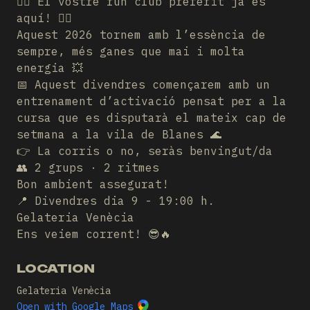
🏃‍♂️ El vostre run club preferit ja és
aquí! 🏃‍♀️
Aquest 2026 tornem amb l’essència de
sempre, més ganes que mai i molta
energia 💥
📅 Aquest divendres començarem amb un
entrenament d’activació pensat per a la
cursa que es disputarà el mateix cap de
setmana a la vila de Blanes 🌊
👉 La corris o no, seràs benvingut/da
👥 2 grups · 2 ritmes
Bon ambient assegurat!
📍 Divendres dia 9 - 19:00 h.
Gelateria Venècia
Ens veiem corrent! 😎🔥
LOCATION
Gelateria Venècia
Open with Google Maps