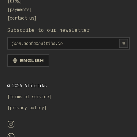
blog
payments
contact us
Subscribe to our newsletter
Email
SUBS
ENGLISH
©
2026
Athletiks
terms of service
privacy policy