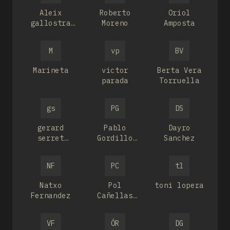
Aleix
Roberto
Oriol
gallostra
Moreno
Amposta
moron
M
vp
BV
Marineta
victor
Berta Vera
parada
Torruella
gs
PG
DS
gerard
Pablo
Dayro
serret
Gordillo
Sanchez
lopez
Rodríguez
NF
PC
tl
Natxo
Pol
toni lopera
Fernandez
Cañellas
Sola
VF
ÓR
DG