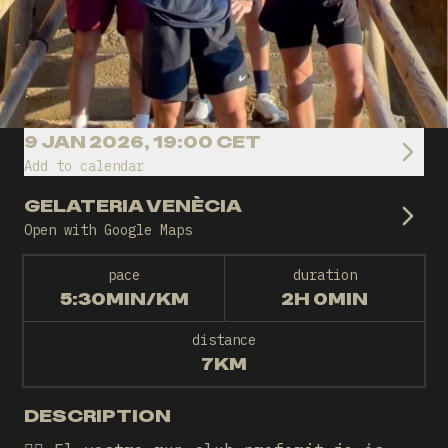
9 JAN 2026, 19:00 CET
Add to calendar
GELATERIA VENÈCIA
Open with Google Maps
pace
duration
5:30MIN/KM
2H 0MIN
distance
7KM
DESCRIPTION