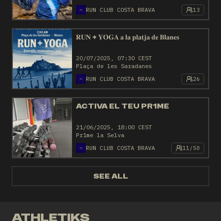
RUN CLUB COSTA BRAVA
13
𝐑𝐔𝐍 + 𝐘𝐎𝐆𝐀 𝐚 𝐥𝐚 𝐩𝐥𝐚𝐭𝐣𝐚 𝐝𝐞 𝐁𝐥𝐚𝐧𝐞𝐬
20/07/2025, 07:30 CEST
Plaça de les Saradanes
RUN CLUB COSTA BRAVA
26
ACTIVA EL TEU PR1ME
21/06/2025, 18:00 CEST
Pr1me la Selva
RUN CLUB COSTA BRAVA
11/50
SEE ALL
ATHLETIKS