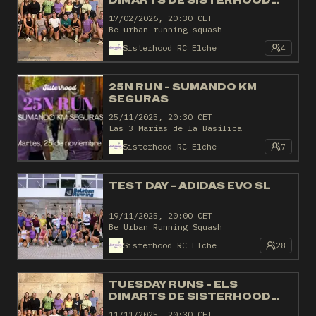
DIMARTS DE SISTERHOOD
ELCHE
17/02/2026, 20:30 CET
Be urban running squash
Sisterhood RC Elche
4
25N RUN - SUMANDO KM
SEGURAS
25/11/2025, 20:30 CET
Las 3 Marías de la Basílica
Sisterhood RC Elche
7
TEST DAY - ADIDAS EVO SL
19/11/2025, 20:00 CET
Be Urban Running Squash
Sisterhood RC Elche
28
TUESDAY RUNS - ELS
DIMARTS DE SISTERHOOD
ELCHE
11/11/2025, 20:30 CET