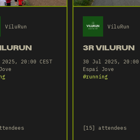
ViluRun
ViluRun
VILURUN
3R VILURUN
 2025, 20:00 CEST
30 Jul 2025, 20:00
Jove
Espai Jove
ng
#
running
ttendees
[15] attendees