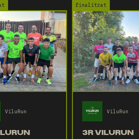
at
finalitzat
ViluRun
ViluRun
VILURUN
3R VILURUN