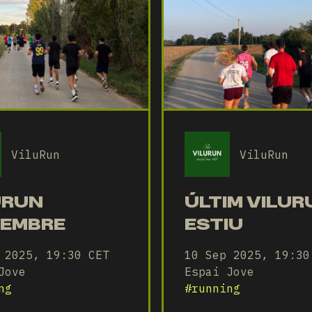
ViluRun
ViluRun
URUN
ÚLTIM VILUR
EMBRE
ESTIU
 2025, 19:30 CET
10 Sep 2025, 19:30
Jove
Espai Jove
ng
#
running