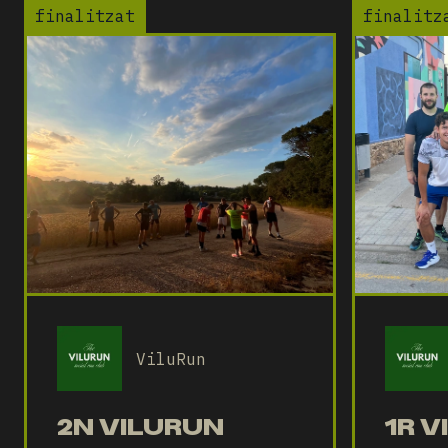
finalitzat
finalitz
ViluRun
2N VILURUN
1R 