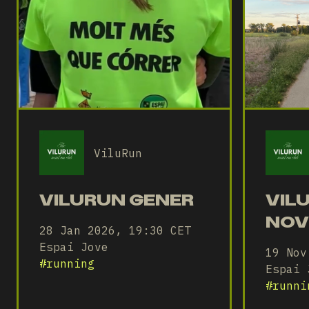
ViluRun
VILURUN GENER
VIL
NOV
28 Jan 2026, 19:30 CET
Espai Jove
19 Nov
#
running
Espai 
#
runni