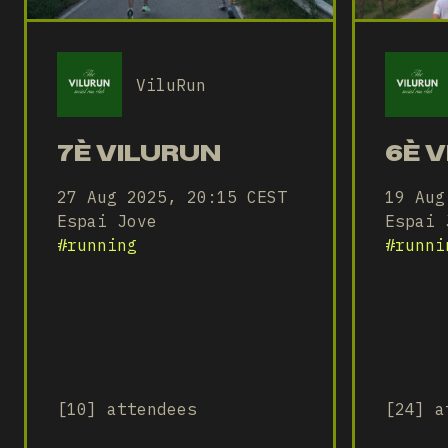
ViluRun
7È VILURUN
6È 
27 Aug 2025, 20:15 CEST
19 Aug
Espai Jove
Espai 
#
running
#
runni
[10] attendees
[24] a