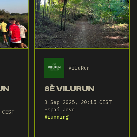
ViluRun
UN
8È VILURUN
3 Sep 2025, 20:15 CEST
Espai Jove
 CEST
#
running