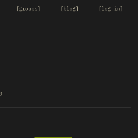
groups
blog
log in
0