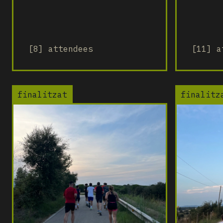
[8] attendees
[11] a
finalitzat
finalitz