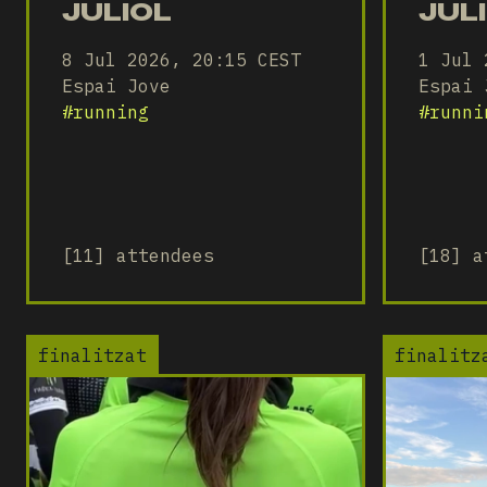
JULIOL
JUL
8 Jul 2026, 20:15 CEST
1 Jul 
Espai Jove
Espai 
#
running
#
runni
[11] attendees
[18] a
finalitzat
finalitz