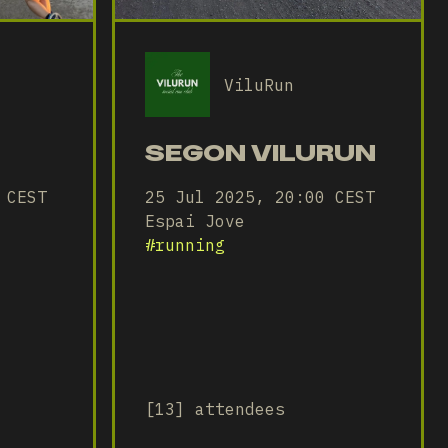
ViluRun
SEGON VILURUN
 CEST
25 Jul 2025, 20:00 CEST
Espai Jove
#
running
[13] attendees