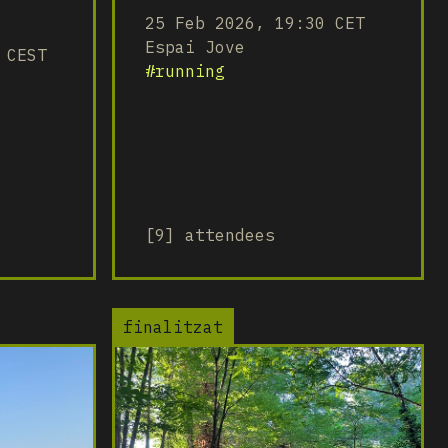
25 Feb 2026, 19:30 CET
Espai Jove
 CEST
#
running
[9] attendees
finalitzat