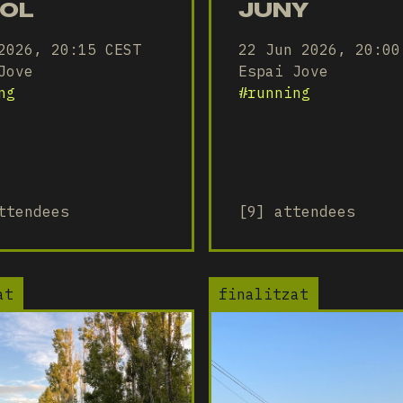
IOL
JUNY
2026, 20:15 CEST
22 Jun 2026, 20:00
Jove
Espai Jove
ng
#
running
ttendees
[9] attendees
at
finalitzat