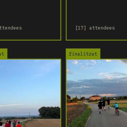
ttendees
[17] attendees
at
finalitzat