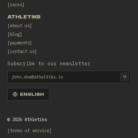
races
ATHLETIKS
about us
blog
payments
contact us
Subscribe to our newsletter
Email
SUBS
ENGLISH
©
2026
Athletiks
terms of service