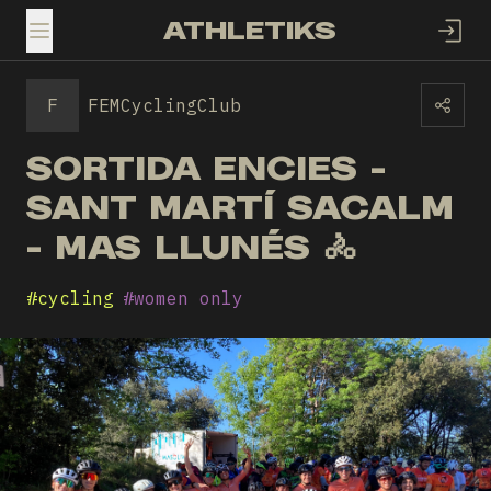
ATHLETIKS
TOGGLE MENU
F
FEMCyclingClub
SORTIDA ENCIES -
SANT MARTÍ SACALM
- MAS LLUNÉS 🚴
#
cycling
#
women only