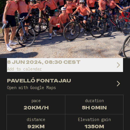
8 JUN 2024, 08:30 CEST
Add to calendar
PAVELLÓ FONTAJAU
Open with Google Maps
pace
duration
20KM/H
5H 0MIN
distance
Elevation gain
92KM
1350M